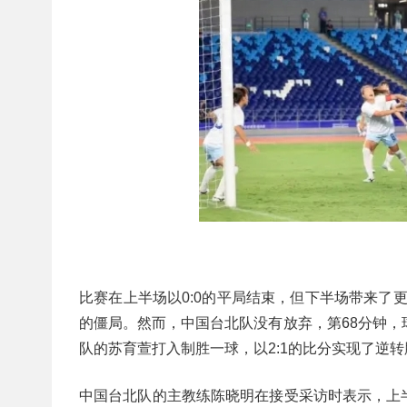
比赛在上半场以0:0的平局结束，但下半场带来了
的僵局。然而，中国台北队没有放弃，第68分钟，
队的苏育萱打入制胜一球，以2:1的比分实现了逆转
中国台北队的主教练陈晓明在接受采访时表示，上