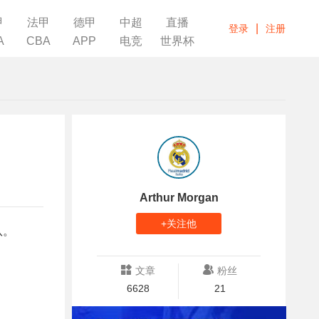
甲
法甲
德甲
中超
直播
|
登录
注册
A
CBA
APP
电竞
世界杯
Arthur Morgan
+关注他
队。
文章
粉丝
6628
21