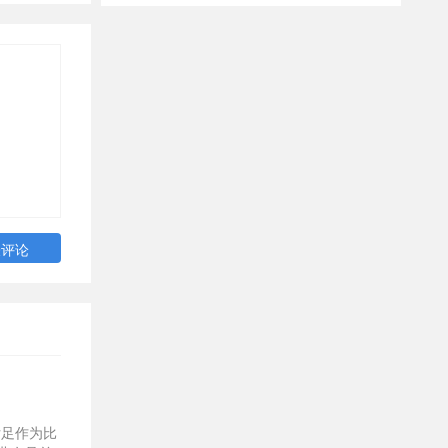
女足作为比