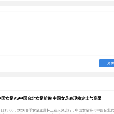
中国女足VS中国台北女足前瞻 中国女足表现稳定士气高昂
4日13:00，2026赛季女足亚洲杯正在火热进行，中国女足将与中国台北