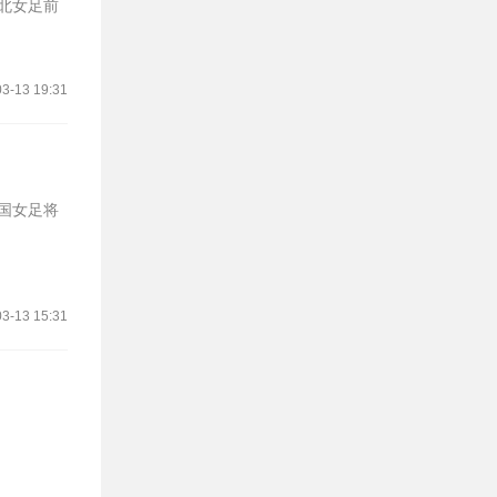
北女足前
3-13 19:31
国女足将
3-13 15:31
。