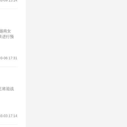
3-09 15:14
的越南女
果进行预
3-06 17:31
足将迎战
3-03 17:14