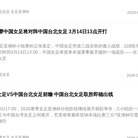
北女足
女足亚洲杯
2026-
决赛中国女足将对阵中国台北女足 3月14日13点开打
年女足亚洲杯小组赛的尘埃落定，中国女足凭借三战全胜的傲人战绩，以B组
时间3月14日13:00，中国女足将迎来本届赛事最关键的一场战役——在1
女足
北女足
2026-0
女足VS中国台北女足前瞻 中国台北女足取胜即稳出线
0日17:00，2026赛季女足亚洲杯分组阶段继续展开精彩争夺，C小组的
足与中国台湾女足之间展开，究竟谁将最终笑纳本场比赛三分?亚洲杯印度
瞻印
度女足
女足亚洲杯