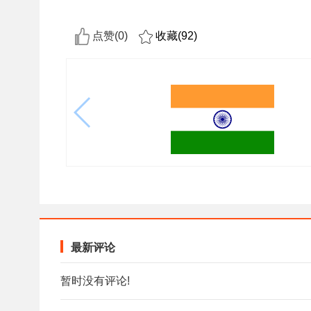
点赞(
0
)
收藏(
92
)
最新评论
暂时没有评论!