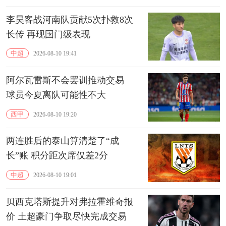
李昊客战河南队贡献5次扑救8次
长传 再现国门级表现
中超
2026-08-10 19:41
阿尔瓦雷斯不会罢训推动交易
球员今夏离队可能性不大
西甲
2026-08-10 19:20
两连胜后的泰山算清楚了“成
长”账 积分距次席仅差2分
中超
2026-08-10 19:01
贝西克塔斯提升对弗拉霍维奇报
价 土超豪门争取尽快完成交易