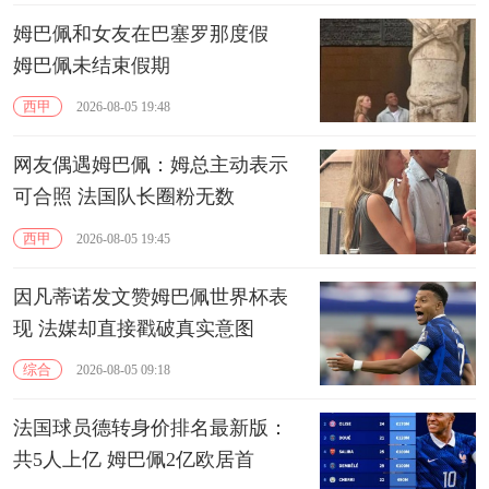
姆巴佩和女友在巴塞罗那度假
姆巴佩未结束假期
西甲
2026-08-05 19:48
网友偶遇姆巴佩：姆总主动表示
可合照 法国队长圈粉无数
西甲
2026-08-05 19:45
因凡蒂诺发文赞姆巴佩世界杯表
现 法媒却直接戳破真实意图
综合
2026-08-05 09:18
法国球员德转身价排名最新版：
共5人上亿 姆巴佩2亿欧居首