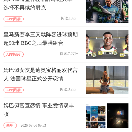
选择不再续约耐克
阅读:10万+
APP阅读
皇马新赛季三叉戟阵容进球预期
超90球 BBC之后最强组合
阅读:7.5万+
APP阅读
姆巴佩女友是迪奥宝格丽双代言
人 法国球星正式公开恋情
阅读:3.2万+
APP阅读
姆巴佩官宣恋情 事业爱情双丰
收
西甲
2026-08-06 09:53