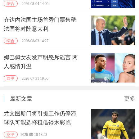
综合
2026-08-04 14:09
齐达内法国主场首秀门票售罄
法国将对阵意大利
综合
2026-08-03 14:27
姆巴佩女友发声明怒斥谣言 两
人感情升温
西甲
2026-07-31 19:56
最新文章
更多
尤文图斯门将引援工作仍停滞
球队可能选择租借铃木彩艳
意甲
2026-08-10 18:53