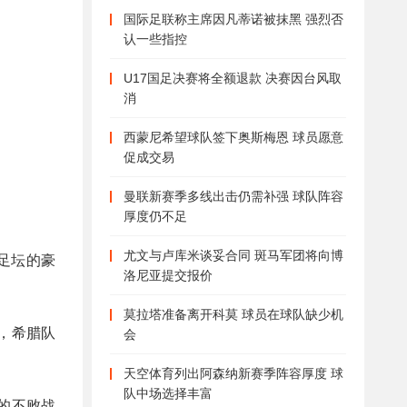
国际足联称主席因凡蒂诺被抹黑 强烈否
认一些指控
U17国足决赛将全额退款 决赛因台风取
消
西蒙尼希望球队签下奥斯梅恩 球员愿意
促成交易
曼联新赛季多线出击仍需补强 球队阵容
厚度仍不足
尤文与卢库米谈妥合同 斑马军团将向博
足坛的豪
洛尼亚提交报价
莫拉塔准备离开科莫 球员在球队缺少机
，希腊队
会
天空体育列出阿森纳新赛季阵容厚度 球
队中场选择丰富
的不败战