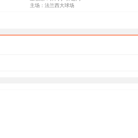
主场：法兰西大球场