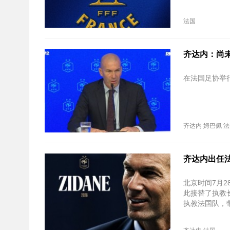
法国
齐达内：尚
在法国足协举
齐达内
姆巴佩
法
齐达内出任法
北京时间7月
此接替了执教
执教法国队，