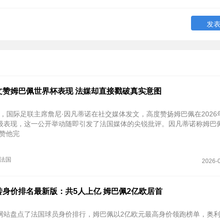
文赞姆巴佩世界杯表现 法媒却直接戳破真实意图
5日，国际足联主席詹尼·因凡蒂诺在社交媒体发文，高度赞扬姆巴佩在2026
级表现，这一公开举动随即引发了法国媒体的尖锐批评。因凡蒂诺称姆巴佩
盛赞他完
法国
2026-0
身价排名最新版：共5人上亿 姆巴佩2亿欧居首
网站盘点了法国球员身价排行，姆巴佩以2亿欧元最高身价领跑榜单，奥利塞