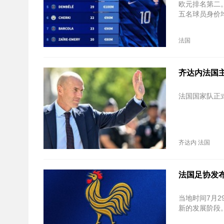
欧元排名第二
五名球员身价
法国
齐达内法国
法国国家队正
齐达内
法国
法国足协发
当地时间7月2
新的发展阶段