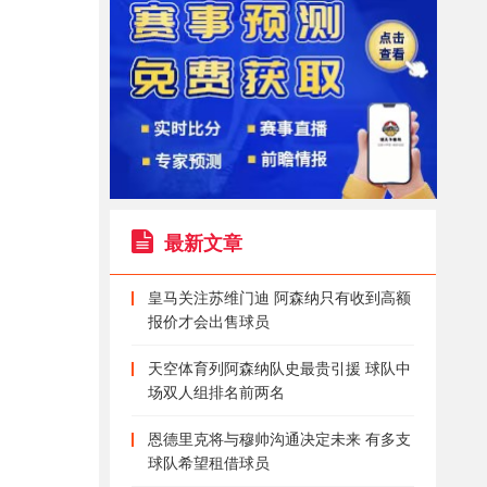
最新文章
皇马关注苏维门迪 阿森纳只有收到高额
报价才会出售球员
天空体育列阿森纳队史最贵引援 球队中
场双人组排名前两名
恩德里克将与穆帅沟通决定未来 有多支
球队希望租借球员