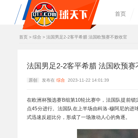
首页
首页
>
综合
>
法国男足2-2客平希腊 法国欧预赛不败收官
法国男足2-2客平希腊 法国欧预
原创
发布在
综合
2023-11-22 14:01:39
在欧洲杯预选赛B组第10轮比赛中，法国队提前锁
点45分进行。法国队在上半场由科洛-穆阿尼的
式迅速反超比分，形成了一场激动人心的角逐。