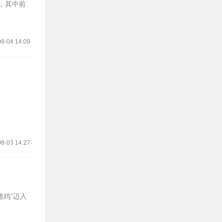
，其中前
8-04 14:09
8-03 14:27
雄鸡”迈入