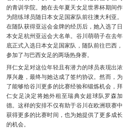
的青训学院。她在去年夏天女足世界杯期间作
为陪练球员随日本女足国家队前往澳大利亚。
在随队获得亚运会金牌的经历后，她入选了日
本女足杭州亚运会大名单。谷川萌萌子在去年
底正式入选日本女足国家队，随队前往巴西，
参加了与巴西女足的两场热身赛。
拜仁女足对这位年轻且有潜力的球员表现出浓
厚兴趣，最终与她达成了签约协议。然而，为
了能够给谷川更多的比赛经验和锻炼机会，拜
仁女足决定将她外租至瑞典女超球队罗森加
德。这样的安排不仅有助于谷川在欧洲联赛中
获得更多的比赛时间，也为她提供了更多成长
的机会。