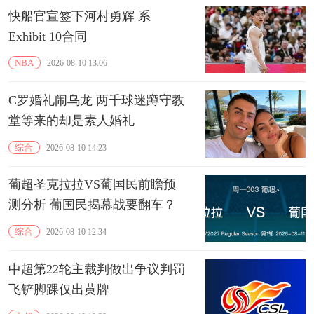
快船官宣签下河村勇辉 系
Exhibit 10合同
NBA
2026-08-10 13:06
C罗婚礼闹乌龙 两千球迷蹲守教
堂等来的却是素人婚礼
综合
2026-08-10 14:23
葡超圣克拉拉VS葡国民前瞻预
测分析 葡国民揭幕战要翻车？
综合
2026-08-10 12:34
中超第22轮主裁判做出争议判罚
飞铲脚踝仅出黄牌