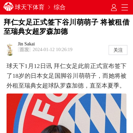
球天下体育
综合
拜仁女足正式签下谷川萌萌子 将被租借
至瑞典女超罗森加德
Jin Sakai
首发
2024-01-12 10:26:19
关注
球天下1月12日讯 拜仁女足此前正式宣布签下
了18岁的日本女足国脚谷川萌萌子，而她将被
外租至瑞典女超球队罗森加德，直至本夏季。