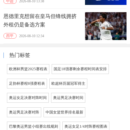
中超
2026-08-10 13:38
恩德里克想留在皇马但锋线拥挤
外租仍是备选方案
西甲
2026-08-10 12:34
热门标签
欧洲杯男篮2025赛程表
国足18强赛剩余赛程时间表安排
足协杯赛程8强赛程表
欧超杯历届冠军得主
奥运女足决赛对阵时间
奥运男足决赛时间
奥运男足决赛对阵
中国女篮世界排名最新
巴黎奥运男篮小组赛出线规则
奥运女足1/4对阵赛程图表