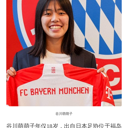
谷川萌萌子
谷川萌萌子年仅18岁，出自日本足协位于福岛