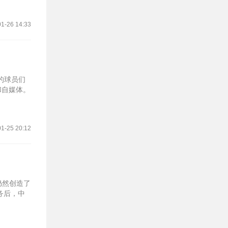
1-26 14:33
的球员们
和自媒体。
1-25 20:12
仍然创造了
务后，中