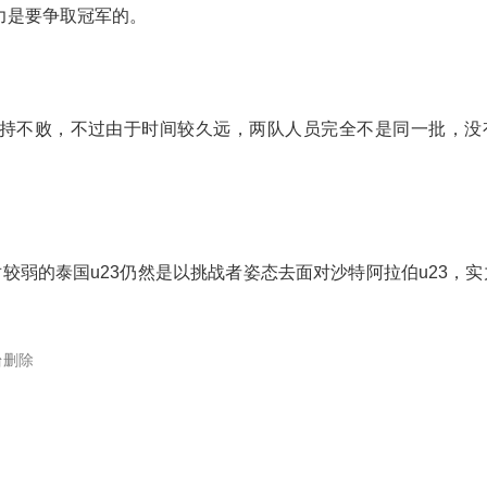
力是要争取冠军的。
平保持不败，不过由于时间较久远，两队人员完全不是同一批，没
较弱的泰国u23仍然是以挑战者姿态去面对沙特阿拉伯u23，实
台删除