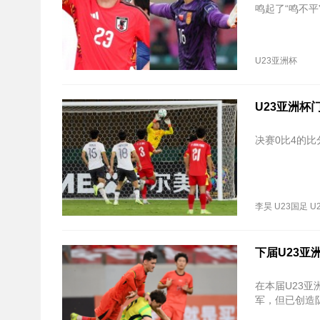
鸣起了“鸣不平
U23亚洲杯
U23亚洲杯
决赛0比4的
李昊
U23国足
U
下届U23亚
在本届U23
军，但已创造