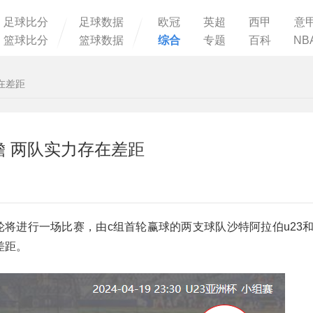
足球比分
足球数据
欧冠
英超
西甲
意
篮球比分
篮球数据
综合
专题
百科
NB
存在差距
前瞻 两队实力存在差距
二轮将进行一场比赛，由c组首轮赢球的两支球队沙特阿拉伯u23和
差距。