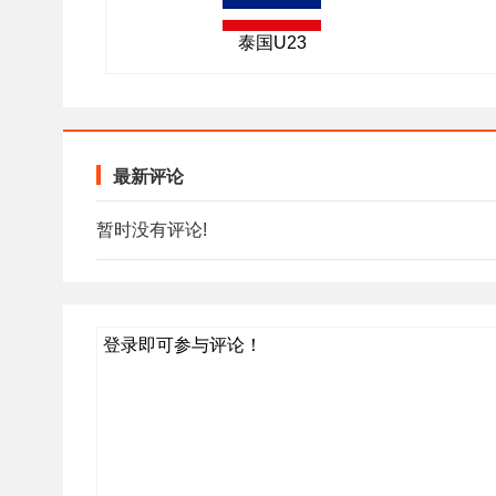
泰国U23
最新评论
暂时没有评论!
登录即可参与评论！