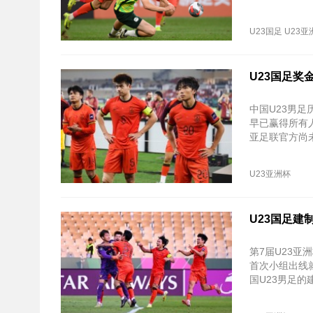
U23国足
U23亚
U23国足奖
中国U23男足
早已赢得所有
亚足联官方尚
U23亚洲杯
U23国足建
第7届U23亚
首次小组出线
国U23男足的