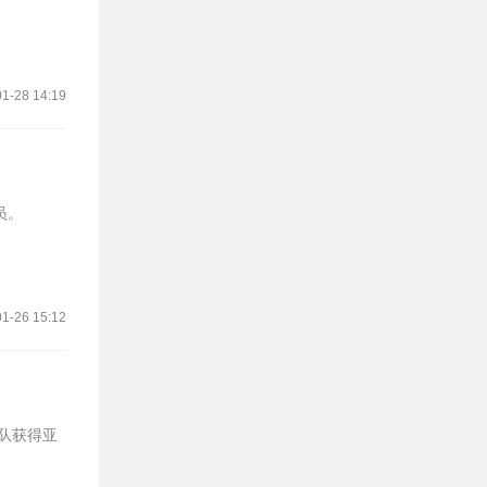
1-28 14:19
员。
1-26 15:12
本队获得亚