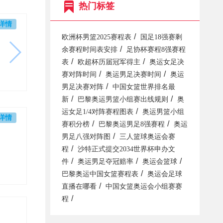
热门标签
详情
/
欧洲杯男篮2025赛程表
国足18强赛剩
/
余赛程时间表安排
足协杯赛程8强赛程
/
/
表
欧超杯历届冠军得主
奥运女足决
/
/
赛对阵时间
奥运男足决赛时间
奥运
/
男足决赛对阵
中国女篮世界排名最
/
/
新
巴黎奥运男篮小组赛出线规则
奥
/
运女足1/4对阵赛程图表
奥运男篮小组
详情
/
/
赛积分榜
巴黎奥运男足8强赛程
奥运
/
男足八强对阵图
三人篮球奥运会赛
/
程
沙特正式提交2034世界杯申办文
/
/
/
件
奥运男足夺冠赔率
奥运会篮球
/
巴黎奥运中国女篮赛程表
奥运会足球
/
直播在哪看
中国女篮奥运会小组赛赛
/
程