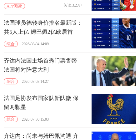
阅读:3.2万+
APP阅读
法国球员德转身价排名最新版：
共5人上亿 姆巴佩2亿欧居首
综合
2026-08-04 14:09
齐达内法国主场首秀门票售罄
法国将对阵意大利
综合
2026-08-03 14:27
法国足协发布国家队新队徽 保
留两颗星
综合
2026-07-30 15:03
齐达内：尚未与姆巴佩沟通 齐