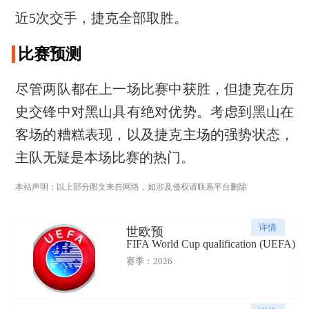
近5次交手，捷克全部取胜。
比赛预测
尽管两队都在上一场比赛中获胜，但捷克在历
史交锋中对黑山具有绝对优势。考虑到黑山在
客场的糟糕表现，以及捷克主场的强势状态，
主队无疑是本场比赛的热门。
本站声明：以上部分图文来自网络，如涉及侵权请联系平台删除
详情
世欧预
FIFA World Cup qualification (UEFA)
赛季：2026