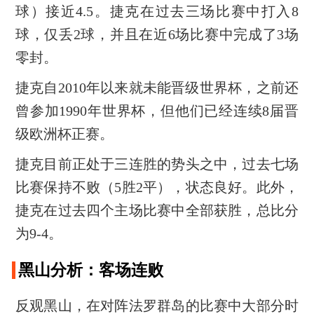
球）接近4.5。捷克在过去三场比赛中打入8
球，仅丢2球，并且在近6场比赛中完成了3场
零封。
捷克自2010年以来就未能晋级世界杯，之前还
曾参加1990年世界杯，但他们已经连续8届晋
级欧洲杯正赛。
捷克目前正处于三连胜的势头之中，过去七场
比赛保持不败（5胜2平），状态良好。此外，
捷克在过去四个主场比赛中全部获胜，总比分
为9-4。
黑山分析：客场连败
反观黑山，在对阵法罗群岛的比赛中大部分时