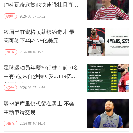
帅科瓦奇欣赏他快速强壮且直接
的球员类型
德甲
2026-08-07 15:52
浓眉已有资格顶薪续约奇才 最
高可签下4年2.75亿美元
NBA
2026-08-07 15:40
足球运动员年薪排行榜：前10名
中有6位来自沙特 C罗2.119亿镑
断层领跑‌
综合
2026-08-07 14:56
曝38岁库里仍想留在勇士 不会
主动申请交易
NBA
2026-08-07 14:51