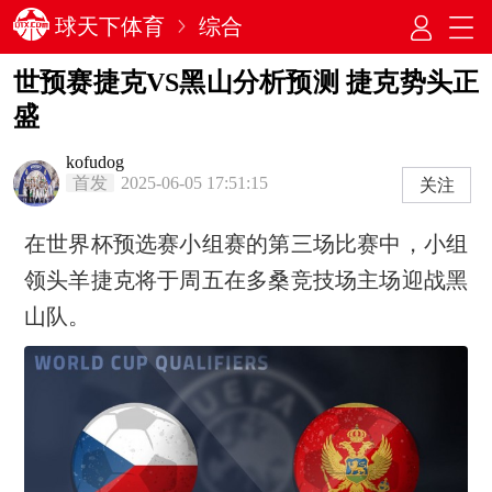
球天下体育
综合
世预赛捷克VS黑山分析预测 捷克势头正
盛
kofudog
首发
2025-06-05 17:51:15
关注
在世界杯预选赛小组赛的第三场比赛中，小组
领头羊捷克将于周五在多桑竞技场主场迎战黑
山队。