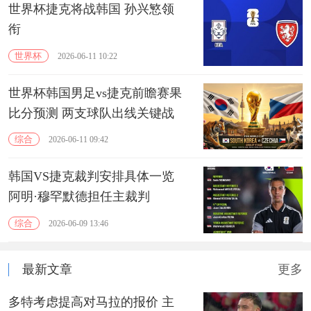
世界杯捷克将战韩国 孙兴慜领
衔
世界杯
2026-06-11 10:22
世界杯韩国男足vs捷克前瞻赛果
比分预测 两支球队出线关键战
综合
2026-06-11 09:42
韩国VS捷克裁判安排具体一览
阿明·穆罕默德担任主裁判
综合
2026-06-09 13:46
最新文章
更多
多特考虑提高对马拉的报价 主