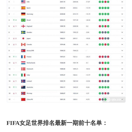
FIFA女足世界排名最新一期前十名单：