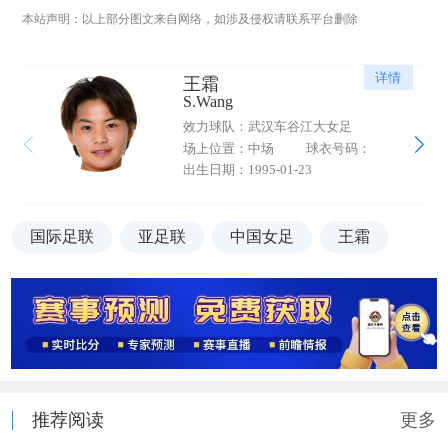
本站声明：以上部分图文来自网络，如涉及侵权请联系平台删除
详情
王霜
S.Wang
效力球队：武汉车谷江大女足
场上位置：中场
球衣号码：
出生日期：1995-01-23
国际足联
亚足联
中国女足
王霜
推荐阅读
更多