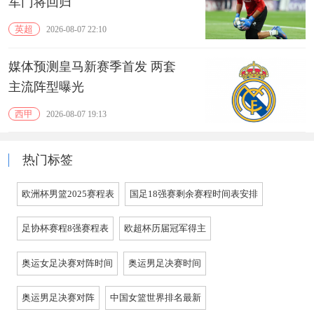
军门将回归
英超
2026-08-07 22:10
媒体预测皇马新赛季首发 两套
主流阵型曝光
西甲
2026-08-07 19:13
热门标签
欧洲杯男篮2025赛程表
国足18强赛剩余赛程时间表安排
足协杯赛程8强赛程表
欧超杯历届冠军得主
奥运女足决赛对阵时间
奥运男足决赛时间
奥运男足决赛对阵
中国女篮世界排名最新