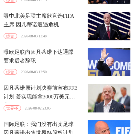
2026-08-05 12:13
曝中北美足联主席欲竞选FIFA
主席 因凡蒂诺遭遇危机
综合
2026-08-03 13:48
曝欧足联向因凡蒂诺下达通牒
要求后者辞职
综合
2026-08-03 12:50
因凡蒂诺原计划决赛前宣布FFE
计划 若实现能拿3000万美元年
薪
世界杯
2026-08-02 23:06
国际足联：我们没有出卖足球
因凡蒂诺出售世界杯股权计划面