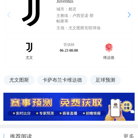
Juventus
城市：都灵
主教练：卢西亚诺·斯
帕莱蒂
主场：尤文图斯安联球场
世俱杯
06-23 00:00
尤文
维达德
尤文图斯
卡萨布兰卡维达德
足球预测
推荐阅读
更多