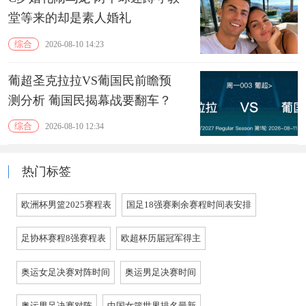
堂等来的却是素人婚礼
综合
2026-08-10 14:23
葡超圣克拉拉VS葡国民前瞻预
测分析 葡国民揭幕战要翻车？
综合
2026-08-10 12:34
热门标签
欧洲杯男篮2025赛程表
国足18强赛剩余赛程时间表安排
足协杯赛程8强赛程表
欧超杯历届冠军得主
奥运女足决赛对阵时间
奥运男足决赛时间
奥运男足决赛对阵
中国女篮世界排名最新