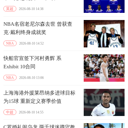
英超
2026-08-10 14:38
NBA名宿老尼尔森去世 曾获查
克·戴利终身成就奖
NBA
2026-08-10 14:52
快船官宣签下河村勇辉 系
Exhibit 10合同
NBA
2026-08-10 13:06
上海海港外援‌莱昂纳多进球目标
为15球 重新定义赛季价值
中超
2026-08-10 14:55
C罗婚礼闹乌龙 两千球迷蹲守教