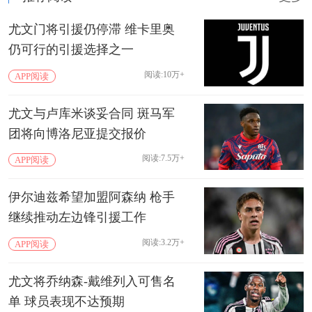
尤文门将引援仍停滞 维卡里奥
仍可行的引援选择之一
阅读:10万+
APP阅读
尤文与卢库米谈妥合同 斑马军
团将向博洛尼亚提交报价
阅读:7.5万+
APP阅读
伊尔迪兹希望加盟阿森纳 枪手
继续推动左边锋引援工作
阅读:3.2万+
APP阅读
尤文将乔纳森-戴维列入可售名
单 球员表现不达预期