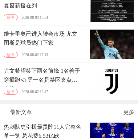
夏窗新援在列
意甲
2026-08-03 10:54
维卡里奥已进入转会市场 尤文
图斯是球员热门下家
意甲
2026-08-02 17:13
尤文希望签下两名前锋 1名善于
穿插跑动 另一名是禁区支点型
中锋
意甲
2026-08-02 16:47
最新文章
更多
热刺队史引援最贵阵11人完整名
单一览 总花费6.53亿欧