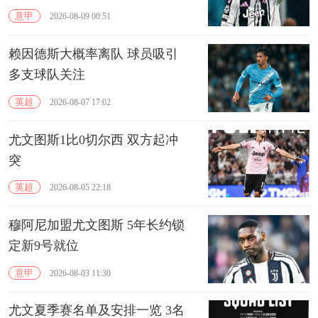
意甲
2026-08-09 00:51
赖因德斯大概率离队 球员吸引
多支球队关注
英超
2026-08-07 17:02
尤文图斯1比0切尔西 双方起冲
突
英超
2026-08-05 22:18
穆阿尼加盟尤文图斯 5年长约锁
定新9号就位
意甲
2026-08-03 11:30
尤文夏季赛名单及安排一览 3名