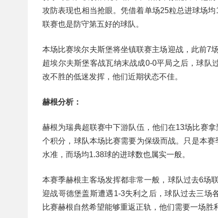
攻防表现也相当抢眼。凭借着单场25粒总进球场均1
联赛也是防守第五好的球队。
本场比赛埃尔夫斯堡将坐镇联赛主场迎战，此前7场联
超埃尔夫斯堡客战瓦纳末战成0-0平局之后，球
改不胜的低迷发挥，他们近期状态不佳。
赫根分析：
赫根为瑞典超联赛中下游队伍，他们在13场比赛拿
个积分，球队本场比赛需要为保级而战。只是本赛季
水准，而场均1.38球的进球数也属实一般。
本赛季赫根主客场发挥都非常一般，球队过去6场联赛
迎战哥德堡盖斯遭遇1-3失利之后，球队过去三
比赛赫根自然希望能够重返正轨，他们需要一场胜