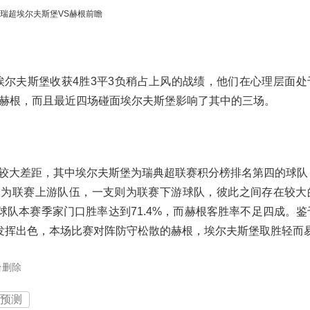
瑞超埃尔夫斯堡VS赫根前瞻
埃尔夫斯堡收获4胜3平3负稍占上风的战绩，他们在心理层面处
1赫根，而且最近四场碰面埃尔夫斯堡影响了其中的三场。
在较大差距，其中埃尔夫斯堡为瑞典超联赛积分榜排名第四的球队
支为联赛上游队伍，一支则为联赛下游球队，彼此之间存在较大
队本赛季家门口胜率达到71.4%，而赫根客胜率不足四成。鉴
发挥出色，本场比赛对阵防守松散的赫根，埃尔夫斯堡取胜轻而
台删除
预测