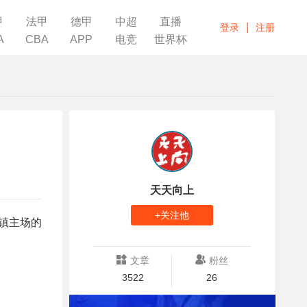
甲
法甲
德甲
中超
直播
|
登录
注册
A
CBA
APP
电竞
世界杯
天天向上
+关注他
坐镇主场的
文章
粉丝
3522
26