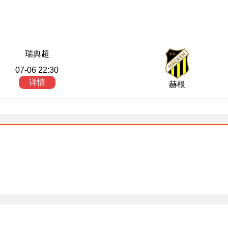
瑞典超
07-06 22:30
详情
赫根