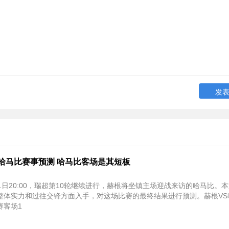
哈马比赛事预测 哈马比客场是其短板
1日20:00，瑞超第10轮继续进行，赫根将坐镇主场迎战来访的哈马比。
整体实力和过往交锋方面入手，对这场比赛的最终结果进行预测。赫根VS
赛客场1