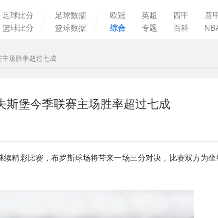
足球比分
足球数据
欧冠
英超
西甲
意
篮球比分
篮球数据
综合
专题
百科
NB
赛主场胜率超过七成
尔夫斯堡今季联赛主场胜率超过七成
十四轮继续精彩比赛，布罗斯球场将带来一场三分对决，比赛双方为