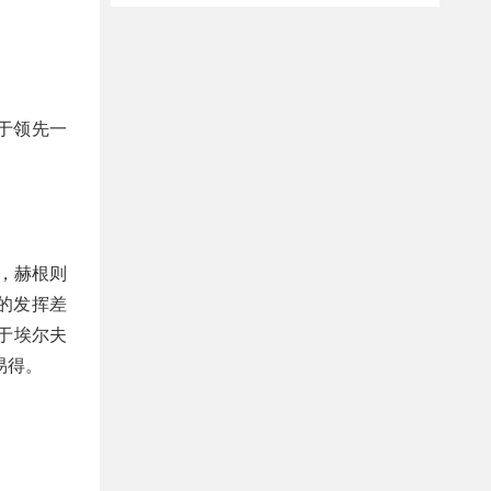
于领先一
，赫根则
的发挥差
于埃尔夫
易得。