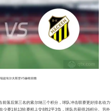
瑞超埃尔夫斯堡VS赫根前瞻
当前落后第三名的索尔纳三个积分，球队冲击联赛更好排名动力
少赛1轮13轮赛程上交8胜2平3负，球队共获得26积分。另外