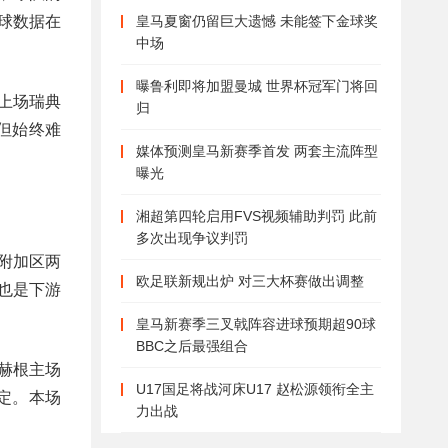
皇马夏窗仍留巨大遗憾 未能签下金球奖
丢球数据在
中场
曝鲁利即将加盟曼城 世界杯冠军门将回
。上场瑞典
归
但始终难
媒体预测皇马新赛季首发 两套主流阵型
曝光
湘超第四轮启用FVS视频辅助判罚 此前
多次出现争议判罚
附加区两
欧足联新规出炉 对三大杯赛做出调整
也是下游
皇马新赛季三叉戟阵容进球预期超90球
BBC之后最强组合
赛赫根主场
U17国足将战河床U17 赵松源领衔全主
定。本场
力出战