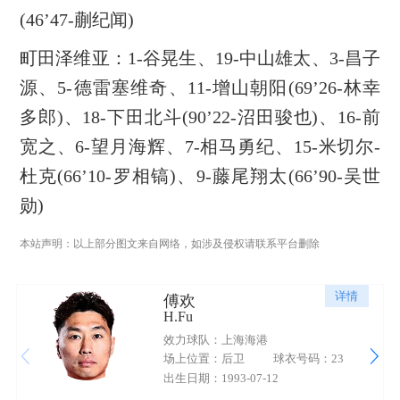
(46’47-蒯纪闻)
町田泽维亚：1-谷晃生、19-中山雄太、3-昌子
源、5-德雷塞维奇、11-增山朝阳(69’26-林幸
多郎)、18-下田北斗(90’22-沼田骏也)、16-前
宽之、6-望月海辉、7-相马勇纪、15-米切尔-
杜克(66’10-罗相镐)、9-藤尾翔太(66’90-吴世
勋)
本站声明：以上部分图文来自网络，如涉及侵权请联系平台删除
详情
傅欢
H.Fu
效力球队：上海海港
场上位置：后卫
球衣号码：23
出生日期：1993-07-12