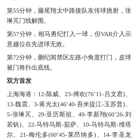
第55分钟，藤尾翔太中路接队友传球挑射，张
琳芃门线解围。
第57分钟，相马勇纪打入一球，但VAR介入示
意越位在先进球无效。
第72分钟，蒯纪闻禁区左路小角度打门，皮球
被门将扑出底线。
双方首发
上海海港：12-陈威、23-傅欢(76’11-吕文君)、
13-魏震、3-蒋光太(46’40-吾米提江-玉苏普)、
5-张琳芃、29-亚历斯祖、49-李新翔(60’26-刘
若钒)、22-马特乌斯-茹萨、10-马特乌斯-维塔
尔、21-梅伦多(60’45-莱昂纳多)、14-李圣龙