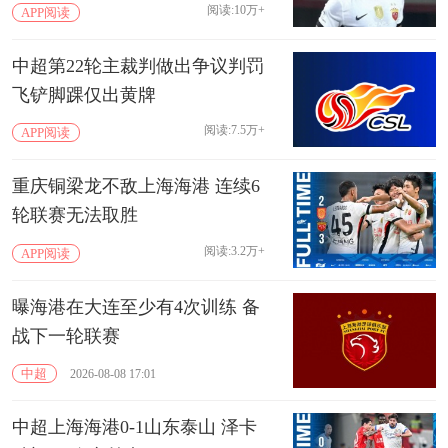
阅读:10万+
APP阅读
中超第22轮主裁判做出争议判罚
飞铲脚踝仅出黄牌
阅读:7.5万+
APP阅读
重庆铜梁龙不敌上海海港 连续6
轮联赛无法取胜
阅读:3.2万+
APP阅读
曝海港在大连至少有4次训练 备
战下一轮联赛
中超
2026-08-08 17:01
中超上海海港0-1山东泰山 泽卡