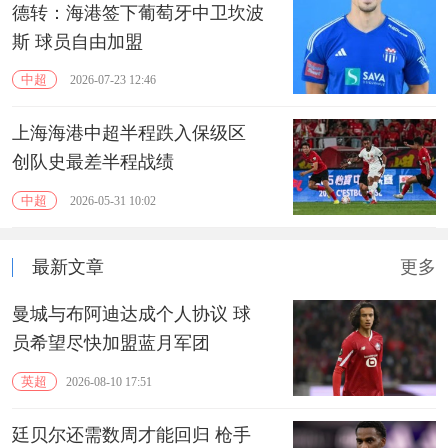
德转：海港签下葡萄牙中卫坎波
斯 球员自由加盟
中超
2026-07-23 12:46
上海海港中超半程跌入保级区
创队史最差半程战绩
中超
2026-05-31 10:02
最新文章
更多
曼城与布阿迪达成个人协议 球
员希望尽快加盟蓝月军团
英超
2026-08-10 17:51
廷贝尔还需数周才能回归 枪手