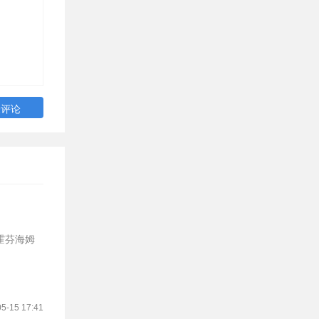
霍芬海姆
5-15 17:41