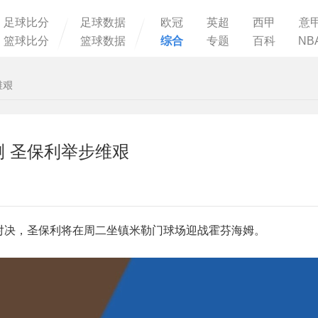
足球比分
足球数据
欧冠
英超
西甲
意
篮球比分
篮球数据
综合
专题
百科
NB
维艰
测 圣保利举步维艰
的对决，圣保利将在周二坐镇米勒门球场迎战霍芬海姆。