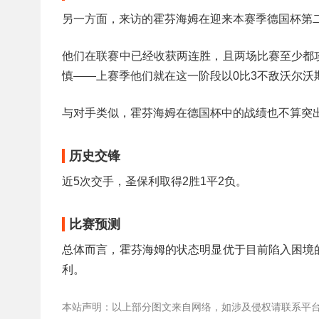
另一方面，来访的霍芬海姆在迎来本赛季德国杯第
他们在联赛中已经收获两连胜，且两场比赛至少都
慎——上赛季他们就在这一阶段以0比3不敌沃尔沃
与对手类似，霍芬海姆在德国杯中的战绩也不算突
历史交锋
近5次交手，圣保利取得2胜1平2负。
比赛预测
总体而言，霍芬海姆的状态明显优于目前陷入困境
利。
本站声明：以上部分图文来自网络，如涉及侵权请联系平