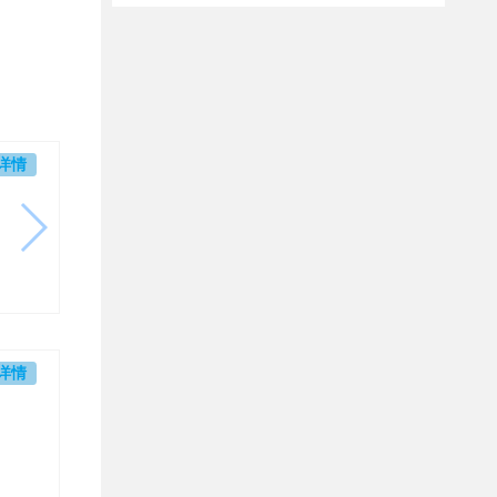
详情
详情