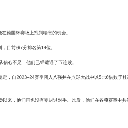
能在德国杯赛场上找到喘息的机会。
，目前积7分排名第14位。
球队信心不足，他们已经遭遇了五连败。
，自2023–24赛季闯入八强并在点球大战中以5比6惜败于
堡以来，他们再也没有零封过对手。此后，他们在各项赛事中共丢