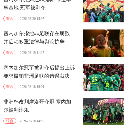
事基地 冠军被剥夺
综合
2026-03-20 15:07
塞内加尔指控非足联存在腐败
并启动多重法律与舆论抗争
综合
2026-03-19 11:27
塞内加尔冠军被剥夺后提出上诉
要求撤销非洲足联的错误裁决
综合
2026-03-18 16:01
非洲杯改判摩洛哥夺冠 塞内加
尔被判违规
综合
2026-03-18 14:02