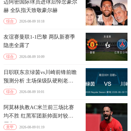
迈阿密国际球员进球后悼念豪尔
赫 全队指天致敬豪尔赫
综合
2026-08-09 10:18
友谊赛曼联1-1巴黎 两队新赛季
隐患全露了
综合
2026-08-09 10:09
日职联东京绿茵vs川崎前锋前瞻
预测分析 主场保级队硬刚老牌
劲旅
综合
2026-08-09 10:01
阿莫林执教AC米兰前三场比赛
均不胜 红黑军团新帅面对较大
压力
意甲
2026-08-09 01:19