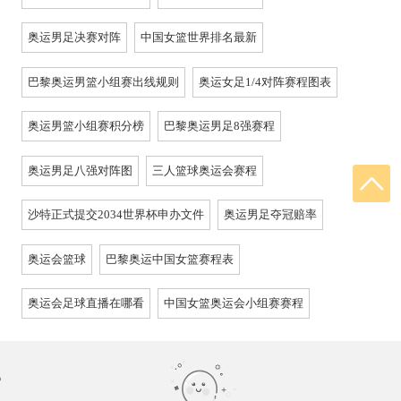
奥运男足决赛对阵
中国女篮世界排名最新
巴黎奥运男篮小组赛出线规则
奥运女足1/4对阵赛程图表
奥运男篮小组赛积分榜
巴黎奥运男足8强赛程
奥运男足八强对阵图
三人篮球奥运会赛程
沙特正式提交2034世界杯申办文件
奥运男足夺冠赔率
奥运会篮球
巴黎奥运中国女篮赛程表
奥运会足球直播在哪看
中国女篮奥运会小组赛赛程