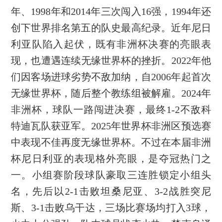
年、1998年和2014年三次闯入16强，1994年还
创下世界排名第五的队史最高纪录。近年尼日
利亚队陷入起伏，既有非洲杯决赛的亮眼表
现，也遭遇连续无缘世界杯的挫折。2022年他
们因客场进球劣势不敌加纳，自2006年起首次
无缘世界杯，随后整个教练组被解雇。2024年
非洲杯，球队一路闯进决赛，最终1-2不敌科
特迪瓦队获亚军。2025年世界杯非洲区预选赛
中表现不佳再度无缘世界杯。不过在本届非洲
杯尼日利亚的表现格外亮眼，是夺冠热门之
一。小组赛阶段球队豪取三连胜锁定小组头
名，先后以2-1击败坦桑尼亚、3-2战胜突尼
斯、3-1击败乌干达，三场比赛场均打入3球，