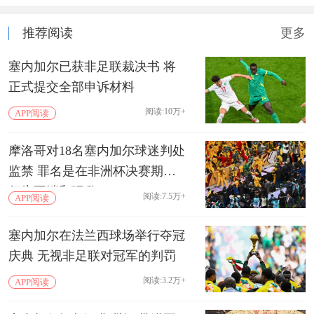
推荐阅读
更多
塞内加尔已获非足联裁决书 将
正式提交全部申诉材料
阅读:10万+
APP阅读
摩洛哥对18名塞内加尔球迷判处
监禁 罪名是在非洲杯决赛期间
行为不端和骚乱
阅读:7.5万+
APP阅读
塞内加尔在法兰西球场举行夺冠
庆典 无视非足联对冠军的判罚
阅读:3.2万+
APP阅读