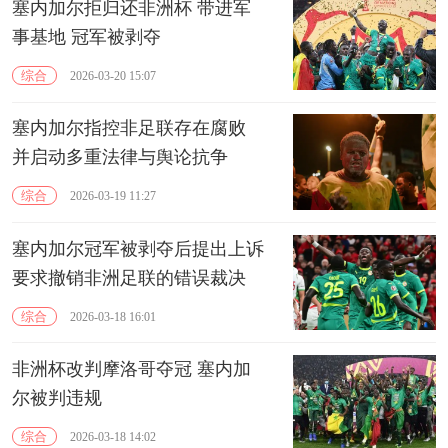
塞内加尔拒归还非洲杯 带进军
事基地 冠军被剥夺
综合
2026-03-20 15:07
塞内加尔指控非足联存在腐败
并启动多重法律与舆论抗争
综合
2026-03-19 11:27
塞内加尔冠军被剥夺后提出上诉
要求撤销非洲足联的错误裁决
综合
2026-03-18 16:01
非洲杯改判摩洛哥夺冠 塞内加
尔被判违规
综合
2026-03-18 14:02