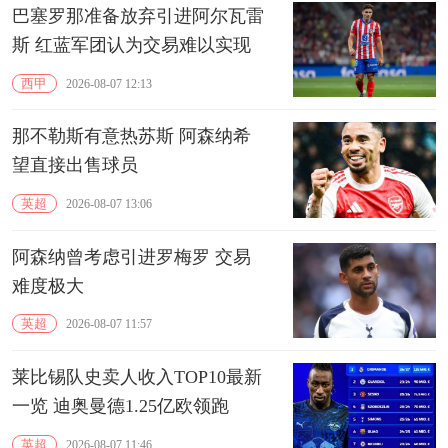
巴塞罗那准备放弃引进阿尔瓦雷
斯 红蓝军团认为交易难以实现
西甲
2026-08-07 12:13
那不勒斯有意热苏斯 阿森纳希
望直接出售球员
英超
2026-08-07 13:06
阿森纳曾考虑引进罗梅罗 交易
难度极大
英超
2026-08-07 11:57
莱比锡队史卖人收入TOP10最新
一览 迪奥曼德1.25亿欧领跑
英超
2026-08-07 11:46