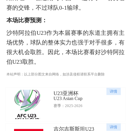
赛的交锋，不过球队0-1输球。
本场比赛预测：
沙特阿拉伯U23作为本届赛事的东道主拥有主
场优势，球队的整体实力也强于对手很多，有
很大机会取胜。因此，本场比赛看好沙特阿拉
伯U23取胜。
本站声明：以上部分图文来自网络，如涉及侵权请联系平台删除
详情
U23亚洲杯
U23 Asian Cup
赛季：2025-2026
详情
吉尔吉斯斯坦U23