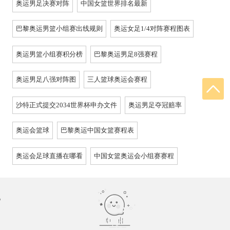
奥运男足决赛对阵
中国女篮世界排名最新
巴黎奥运男篮小组赛出线规则
奥运女足1/4对阵赛程图表
奥运男篮小组赛积分榜
巴黎奥运男足8强赛程
奥运男足八强对阵图
三人篮球奥运会赛程
沙特正式提交2034世界杯申办文件
奥运男足夺冠赔率
奥运会篮球
巴黎奥运中国女篮赛程表
奥运会足球直播在哪看
中国女篮奥运会小组赛赛程