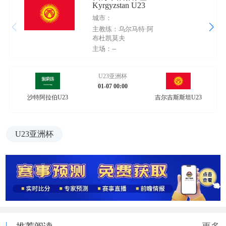
Kyrgyzstan U23
城市：
主教练：乌尔马特·阿
布杜凯莫夫
主场：--
U23亚洲杯
01-07 00:00
沙特阿拉伯U23
吉尔吉斯斯坦U23
U23亚洲杯