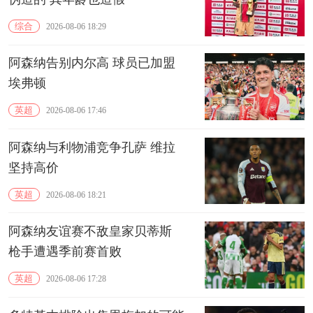
综合
2026-08-06 18:29
阿森纳告别内尔高 球员已加盟
埃弗顿
英超
2026-08-06 17:46
阿森纳与利物浦竞争孔萨 维拉
坚持高价
英超
2026-08-06 18:21
阿森纳友谊赛不敌皇家贝蒂斯
枪手遭遇季前赛首败
英超
2026-08-06 17:28