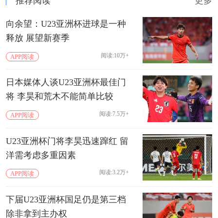
推荐阅读
更多
向余望：U23亚洲杯进球是一种
释放 展望新赛季
阅读:10万+
APP阅读
日本媒体人谈U23亚洲杯最佳门
将 李昊和荒木不能简单比较
阅读:7.5万+
APP阅读
U23亚洲杯门将李昊迅速蹿红 留
洋需考虑多重因素
阅读:3.2万+
APP阅读
下届U23亚洲杯国足仍是第三档
除非拿到主办权