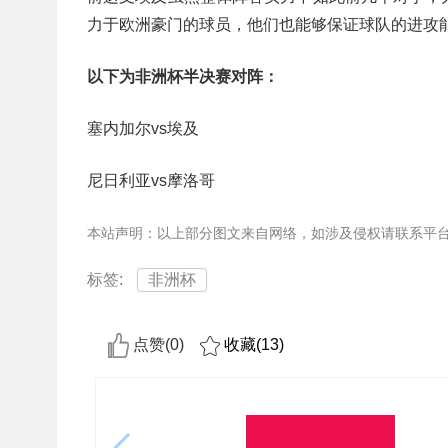
力于欧洲豪门的球员，他们也能够保证球队的进攻
以下为非洲杯半决赛对阵：
塞内加尔vs埃及
尼日利亚vs摩洛哥
本站声明：以上部分图文来自网络，如涉及侵权请联系平
标签:
非洲杯
点赞(
0
)
收藏(
13
)