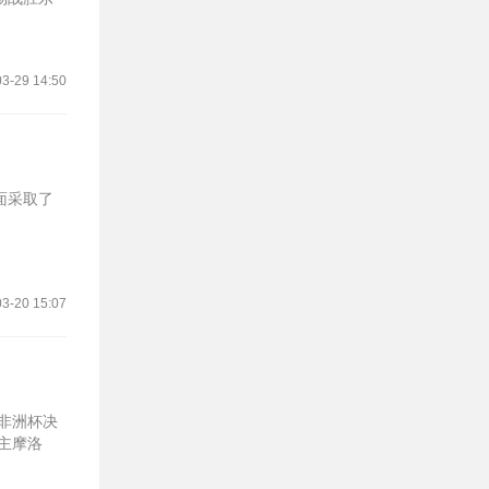
3-29 14:50
面采取了
3-20 15:07
年非洲杯决
主摩洛