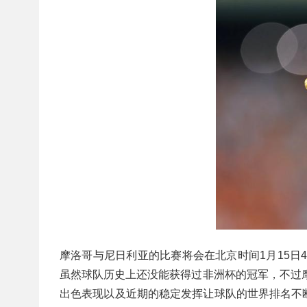
摩洛哥与尼日利亚的比赛将会在北京时间1月15日
虽然球队历史上还没能获得过非洲杯的冠军，不过摩
出色表现以及近期的稳定发挥让球队的世界排名不