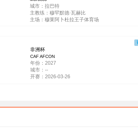
城市：拉巴特
主教练：穆罕默德·瓦赫比
主场：穆莱阿卜杜拉王子体育场
非洲杯
CAF AFCON
年份：2027
城市：--
开赛：2026-03-26