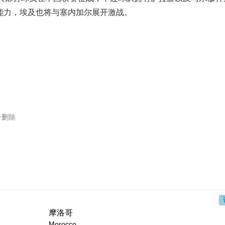
能力，埃及也将与塞内加尔展开激战。
台删除
摩洛哥
Morocco