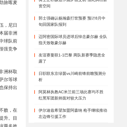
劲旅喀麦
资空间
郭士强确认杨瀚森打世预赛 预计8月中
旬回国家队报到
伍，尼日
本届非洲
迈阿密国际球员进球后悼念豪尔赫 全队
中球队前
指天致敬豪尔赫
很强竞争
友谊赛曼联1-1巴黎 两队新赛季隐患全
露了
非洲杯取
日职联东京绿茵vs川崎前锋前瞻预测分
萨尔等球
析
也保持出
阿莫林执教AC米兰前三场比赛均不胜
红黑军团新帅面对较大压力
不败，在
伊尔迪兹希望加盟阿森纳 枪手继续推动
左边锋引援工作
提升。目
这两名效