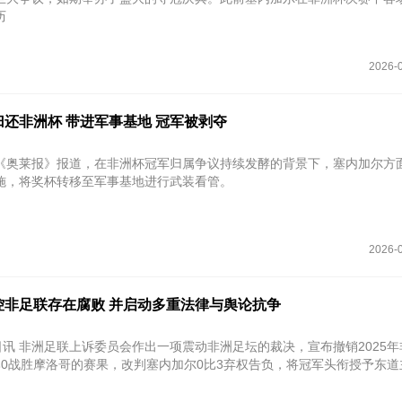
历
2026-0
还非洲杯 带进军事基地 冠军被剥夺
《奥莱报》报道，在非洲杯冠军归属争议持续发酵的背景下，塞内加尔方
施，将奖杯转移至军事基地进行武装看管。
2026-0
控非足联存在腐败 并启动多重法律与舆论抗争
日讯 非洲足联上诉委员会作出一项震动非洲足坛的裁决，宣布撤销2025
比0战胜摩洛哥的赛果，改判塞内加尔0比3弃权告负，将冠军头衔授予东道