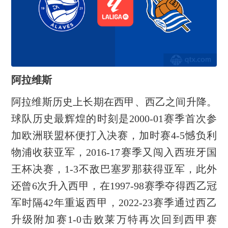
阿拉维斯
阿拉维斯历史上长期在西甲、西乙之间升降。
球队历史最辉煌的时刻是2000-01赛季首次参
加欧洲联盟杯便打入决赛，加时赛4-5憾负利
物浦收获亚军，2016-17赛季又闯入西班牙国
王杯决赛，1-3不敌巴塞罗那获得亚军，此外
还曾6次升入西甲，在1997-98赛季夺得西乙冠
军时隔42年重返西甲，2022-23赛季通过西乙
升级附加赛1-0击败莱万特再次回到西甲赛