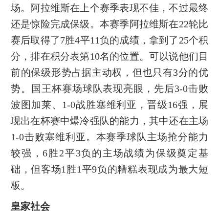
场。阿拉维斯在上个赛季表现不佳，不过最终
还是惊险完成保级。本赛季阿拉维斯在22轮比
赛后取得了7胜4平11负的成绩，拿到了25个积
分，排在积分表第10名的位置。可以说他们目
前的保级形势占据主动权，但也只有3分的优
势。国王杯赛场球队表现亮眼，先后3-0击败
波图加莱、1-0战胜塞维利亚，晋级16强，展
现出在杯赛中爆冷强队的能力，其中还在主场
1-0击败塞维利亚。本赛季球队主场抢分能力
较强，6胜2平3负的主场战绩为保级奠定基
础，但客场1胜1平9负的糟糕表现成为最大短
板。
皇家社会