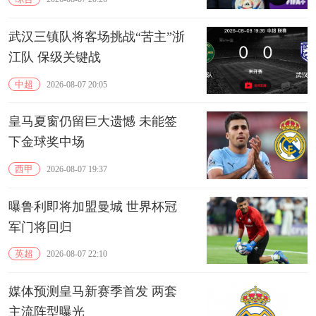
武汉三镇队将客场挑战“苦主”浙
江队 保级关键战
中超
2026-08-07 20:05
皇马夏窗仍留巨大遗憾 未能签
下金球奖中场
西甲
2026-08-07 19:37
曝鲁利即将加盟曼城 世界杯冠
军门将回归
英超
2026-08-07 22:10
媒体预测皇马新赛季首发 两套
主流阵型曝光