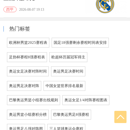
西甲
2026-08-07 19:13
热门标签
欧洲杯男篮2025赛程表
国足18强赛剩余赛程时间表安排
足协杯赛程8强赛程表
欧超杯历届冠军得主
奥运女足决赛对阵时间
奥运男足决赛时间
奥运男足决赛对阵
中国女篮世界排名最新
巴黎奥运男篮小组赛出线规则
奥运女足1/4对阵赛程图表
奥运男篮小组赛积分榜
巴黎奥运男足8强赛程
奥运男足八强对阵图
三人篮球奥运会赛程