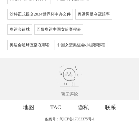
沙特正式提交2034世界杯申办文件
奥运男足夺冠赔率
奥运会篮球
巴黎奥运中国女篮赛程表
奥运会足球直播在哪看
中国女篮奥运会小组赛赛程
地图
TAG
隐私
联系
备案号：闽ICP备17033375号-1