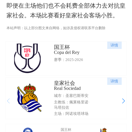
即便在主场他们也不会耗费全部体力去对抗皇
家社会。本场比赛看好皇家社会客场小胜。
本站声明：以上部分图文来自网络，如涉及侵权请联系平台删除
详情
国王杯
Copa del Rey
赛季：2025-2026
详情
皇家社会
Real Sociedad
城市：圣塞巴斯蒂安
主教练：佩莱格里诺·
马塔拉佐
主场：阿诺埃塔球场
国王杯