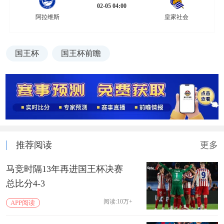
02-05 04:00
阿拉维斯
皇家社会
国王杯
国王杯前瞻
推荐阅读
更多
马竞时隔13年再进国王杯决赛
总比分4-3
阅读:10万+
APP阅读