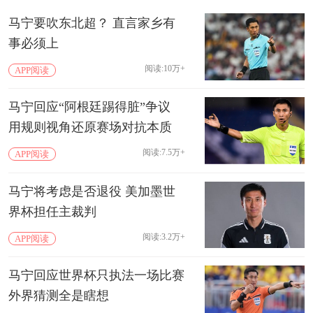
马宁要吹东北超？ 直言家乡有
事必须上
阅读:10万+
APP阅读
马宁回应“阿根廷踢得脏”争议
用规则视角还原赛场对抗本质
阅读:7.5万+
APP阅读
马宁将考虑是否退役 美加墨世
界杯担任主裁判
阅读:3.2万+
APP阅读
马宁回应世界杯只执法一场比赛
外界猜测全是瞎想