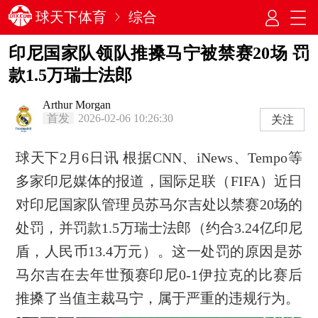
球天下体育
综合
印尼国家队领队推搡马宁被禁赛20场 罚
款1.5万瑞士法郎
Arthur Morgan
首发
2026-02-06 10:26:30
关注
球天下2月6日讯 根据CNN、iNews、Tempo等
多家印尼媒体的报道，国际足联（FIFA）近日
对印尼国家队管理员苏马尔吉处以禁赛20场的
处罚，并罚款1.5万瑞士法郎（约合3.24亿印尼
盾，人民币13.4万元）。这一处罚的原因是苏
马尔吉在去年世预赛印尼0-1伊拉克的比赛后
推搡了当值主裁马宁，属于严重的违规行为。