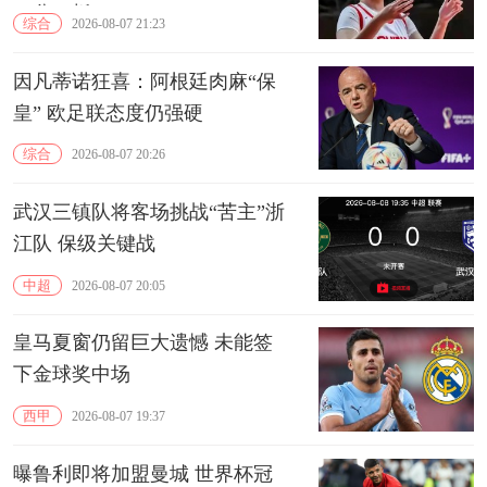
15分10板
综合
2026-08-07 21:23
因凡蒂诺狂喜：阿根廷肉麻“保
皇” 欧足联态度仍强硬
综合
2026-08-07 20:26
武汉三镇队将客场挑战“苦主”浙
江队 保级关键战
中超
2026-08-07 20:05
皇马夏窗仍留巨大遗憾 未能签
下金球奖中场
西甲
2026-08-07 19:37
曝鲁利即将加盟曼城 世界杯冠