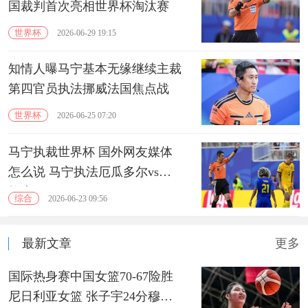
国裁判首次亮相世界杯淘汰赛
世界杯
2026-06-29 19:15
知情人曝马宁基本无缘继续主裁
第四官员执法挪威法国焦点战
世界杯
2026-06-25 07:20
马宁执裁世界杯 国外网友媒体
怎么说 马宁执法厄瓜多尔vs库
拉索
综合
2026-06-23 09:56
最新文章
更多
国际热身赛中国女篮70-67险胜
尼日利亚女篮 张子宇24分穆萨