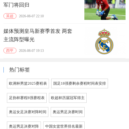
军门将回归
英超
2026-08-07 22:10
媒体预测皇马新赛季首发 两套
主流阵型曝光
西甲
2026-08-07 19:13
热门标签
欧洲杯男篮2025赛程表
国足18强赛剩余赛程时间表安排
足协杯赛程8强赛程表
欧超杯历届冠军得主
奥运女足决赛对阵时间
奥运男足决赛时间
奥运男足决赛对阵
中国女篮世界排名最新