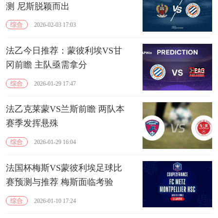
测 尼斯脱颖而出
综合
2026-02-03 17:03
法乙今日推荐：蒙彼利埃VS甘
冈前瞻 主队亟需拿分
综合
2026-01-29 17:47
法乙克莱蒙VS兰斯前瞻 两队本
赛季发挥悬殊
综合
2026-01-29 16:04
法国杯梅斯VS蒙彼利埃足球比
赛预测与推荐 梅斯面临考验
综合
2026-01-10 17:24