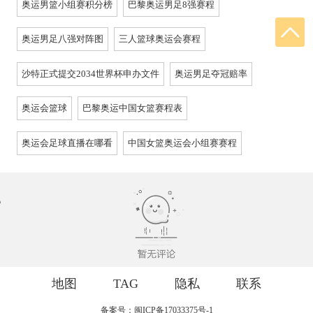
奥运男篮小组赛积分榜
巴黎奥运男足8强赛程
奥运男足八强对阵图
三人篮球奥运会赛程
沙特正式提交2034世界杯申办文件
奥运男足夺冠赔率
奥运会篮球
巴黎奥运中国女篮赛程表
奥运会足球直播在哪看
中国女篮奥运会小组赛赛程
地图
TAG
隐私
联系
备案号：闽ICP备17033375号-1