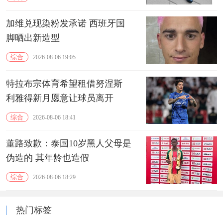
加维兑现染粉发承诺 西班牙国
脚晒出新造型
综合
2026-08-06 19:05
特拉布宗体育希望租借努涅斯
利雅得新月愿意让球员离开
综合
2026-08-06 18:41
董路致歉：泰国10岁黑人父母是
伪造的 其年龄也造假
综合
2026-08-06 18:29
热门标签