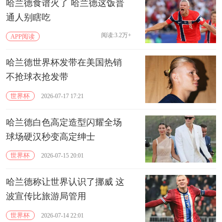
哈兰德食谱火了 哈兰德这饭普
通人别瞎吃
阅读:3.2万+
APP阅读
哈兰德世界杯发带在美国热销
不抢球衣抢发带
世界杯
2026-07-17 17:21
哈兰德白色高定造型闪耀全场
球场硬汉秒变高定绅士
世界杯
2026-07-15 20:01
哈兰德称让世界认识了挪威 这
波宣传比旅游局管用
世界杯
2026-07-14 22:01