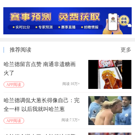
推荐阅读
更多
哈兰德留言点赞 南通非遗糖画
火了
阅读:10万+
APP阅读
哈兰德调侃大葱长得像自己：完
全一样 以后我就叫哈兰葱
阅读:7.5万+
APP阅读