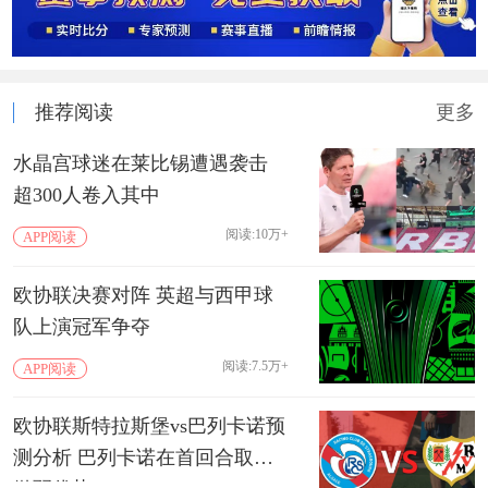
推荐阅读
更多
水晶宫球迷在莱比锡遭遇袭击
超300人卷入其中
阅读:10万+
APP阅读
欧协联决赛对阵 英超与西甲球
队上演冠军争夺
阅读:7.5万+
APP阅读
欧协联斯特拉斯堡vs巴列卡诺预
测分析 巴列卡诺在首回合取得