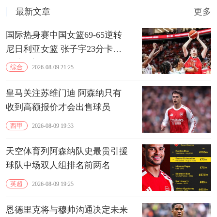
最新文章
更多
国际热身赛中国女篮69-65逆转
尼日利亚女篮 张子宇23分卡鲁
13分3助
综合
2026-08-09 21:25
皇马关注苏维门迪 阿森纳只有
收到高额报价才会出售球员
西甲
2026-08-09 19:33
天空体育列阿森纳队史最贵引援
球队中场双人组排名前两名
英超
2026-08-09 19:25
恩德里克将与穆帅沟通决定未来