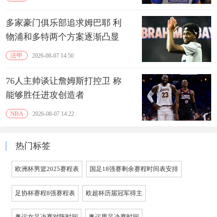
多家豪门俱乐部追求姆巴耶 利
物浦和多特两个方案逐渐凸显
法甲
2026-08-07 14:50
76人主帅谈让詹姆斯打控卫 称
能够胜任进攻创造者
NBA
2026-08-07 14:22
热门标签
欧洲杯男篮2025赛程表
国足18强赛剩余赛程时间表安排
足协杯赛程8强赛程表
欧超杯历届冠军得主
奥运女足决赛对阵时间
奥运男足决赛时间