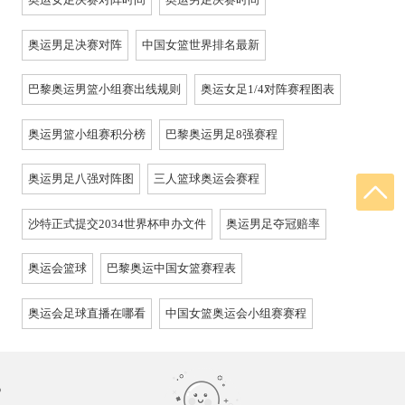
奥运男足决赛对阵
中国女篮世界排名最新
巴黎奥运男篮小组赛出线规则
奥运女足1/4对阵赛程图表
奥运男篮小组赛积分榜
巴黎奥运男足8强赛程
奥运男足八强对阵图
三人篮球奥运会赛程
沙特正式提交2034世界杯申办文件
奥运男足夺冠赔率
奥运会篮球
巴黎奥运中国女篮赛程表
奥运会足球直播在哪看
中国女篮奥运会小组赛赛程