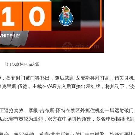
诺丁汉森林1-0波尔图
钟，墨菲射门被门将扑出，随后威廉·戈麦斯补射打高，错失良机
踏克里斯·伍德，主裁在VAR介入后直接出示红牌，将其罚下，波
压逼抢奏效，摩根·吉布斯-怀特在禁区外抓住机会一脚远射破门
此后比赛节奏较为激烈，双方在中场拼抢频繁，多名球员相继吃到
机会。第57分钟，威廉·戈麦斯抢点射门击中横梁，险些扳平比