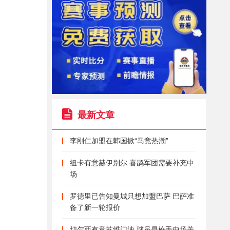
最新文章
李刚仁加盟在韩国掀“马竞热潮”
纽卡有意赫伊别尔 喜鹊军团需要补充中
场
罗德里已告知曼城只想加盟巴萨 巴萨准
备了新一轮报价
切尔西有意苏维门迪 球员是枪手中场关