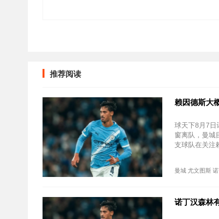
推荐阅读
赖因德斯大
球天下8月7
窗离队，曼城
支球队在关注
曼城
尤文图斯
诺
诺丁汉森林