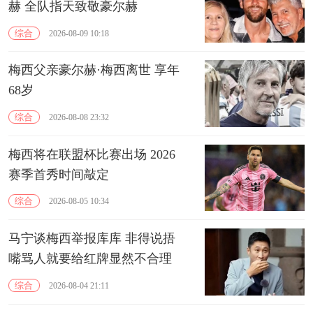
赫 全队指天致敬豪尔赫
综合
2026-08-09 10:18
梅西父亲豪尔赫·梅西离世 享年
68岁
综合
2026-08-08 23:32
梅西将在联盟杯比赛出场 2026
赛季首秀时间敲定
综合
2026-08-05 10:34
马宁谈梅西举报库库 非得说捂
嘴骂人就要给红牌显然不合理
综合
2026-08-04 21:11