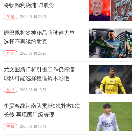
将收购利物浦1/3股份
英超
2026-08-10 20:53
姆巴佩将签神秘品牌球鞋大单
选择不再续约耐克
综合
2026-08-10 20:26
尤文图斯门将引援工作仍停滞
球队可能选择租借铃木彩艳
意甲
2026-08-10 18:53
李昊客战河南队贡献5次扑救8次
长传 再现国门级表现
中超
2026-08-10 19:41