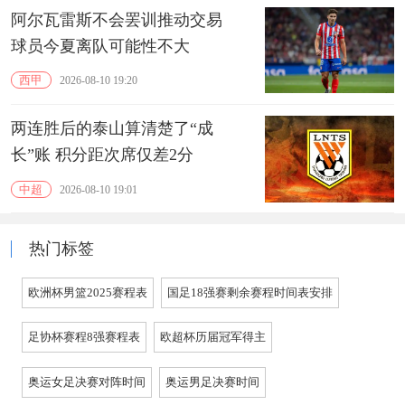
阿尔瓦雷斯不会罢训推动交易
球员今夏离队可能性不大
西甲
2026-08-10 19:20
两连胜后的泰山算清楚了“成
长”账 积分距次席仅差2分
中超
2026-08-10 19:01
热门标签
欧洲杯男篮2025赛程表
国足18强赛剩余赛程时间表安排
足协杯赛程8强赛程表
欧超杯历届冠军得主
奥运女足决赛对阵时间
奥运男足决赛时间