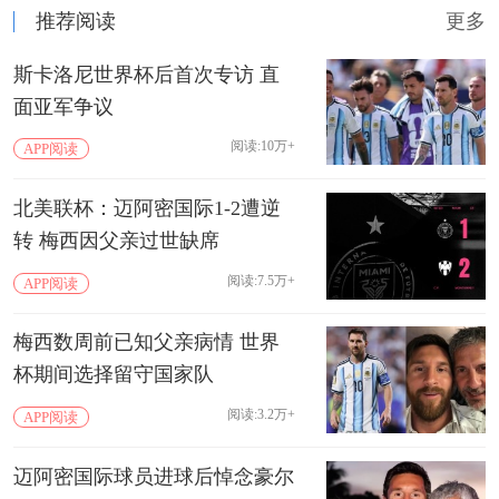
推荐阅读
更多
斯卡洛尼世界杯后首次专访 直
面亚军争议
阅读:10万+
APP阅读
北美联杯：迈阿密国际1-2遭逆
转 梅西因父亲过世缺席
阅读:7.5万+
APP阅读
梅西数周前已知父亲病情 世界
杯期间选择留守国家队
阅读:3.2万+
APP阅读
迈阿密国际球员进球后悼念豪尔