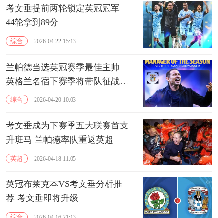
考文垂提前两轮锁定英冠冠军
44轮拿到89分
综合
2026-04-22 15:13
兰帕德当选英冠赛季最佳主帅
英格兰名宿下赛季将带队征战英
超
综合
2026-04-20 10:03
考文垂成为下赛季五大联赛首支
升班马 兰帕德率队重返英超
英超
2026-04-18 11:05
英冠布莱克本VS考文垂分析推
荐 考文垂即将升级
综合
2026-04-16 21:13