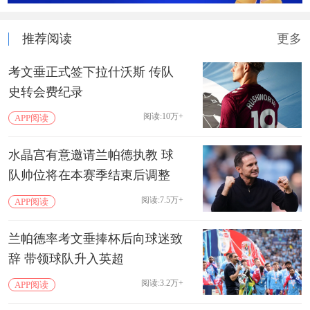
推荐阅读
更多
考文垂正式签下拉什沃斯 传队
史转会费纪录
阅读:10万+
APP阅读
水晶宫有意邀请兰帕德执教 球
队帅位将在本赛季结束后调整
阅读:7.5万+
APP阅读
兰帕德率考文垂捧杯后向球迷致
辞 带领球队升入英超
阅读:3.2万+
APP阅读