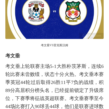
考文垂VS雷克斯汉姆
考文垂
考文垂上轮联赛主场5-1大胜朴茨茅斯，连续6
轮比赛未尝败绩，状态十分火热。考文垂本赛
季英冠44轮过后取得26胜11平7负的战绩，积
89分高居积分榜头名，已经提前锁定了升级席
位，下赛季将征战英超联赛。考文垂赛季至今
44场比赛打入90球丢44球，他们是联赛进球数