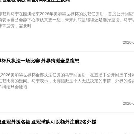
球裁判马宁在圆满结束2026年美加墨世界杯的执裁任务后，首度公开回应
确表示自己会静下心来认真想一想，未来到底是继续还是选择退役。马宁
非常疲劳，需要时
2026-0
界杯只执法一场比赛 外界猜测全是瞎想
完成2026美加墨世界杯全部执法任务的马宁回国后，在直播中公开回应了外
主裁比赛的疑问。马宁表示，比赛指派是个人无法决定的事情，外界的各
多纠结只会徒增
2026-0
设亚冠外援名额 亚冠球队可以额外注册2名外援