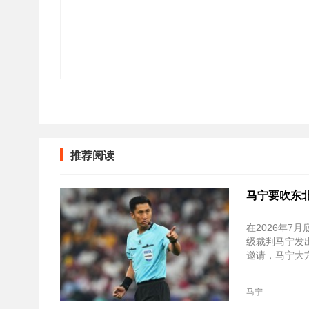
推荐阅读
马宁要吹东
在2026年
级裁判马宁发
邀请，马宁大
马宁