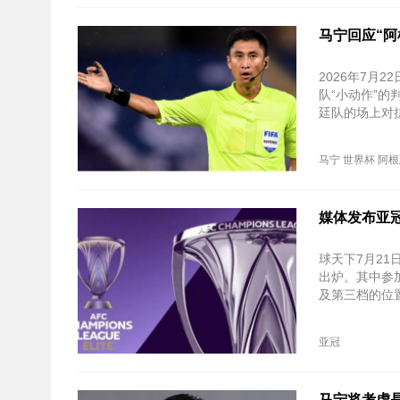
马宁回应“阿
2026年7
队“小动作”
廷队的场上对
马宁
世界杯
阿根
媒体发布亚
球天下7月21
出炉。其中参
及第三档的位
亚冠
马宁将考虑