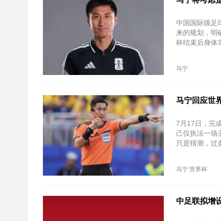
中国国际级足
来的规划，明
杯结束后身体
马宁
马宁回应世
7月17日，
己仅执法一场
只是猜测，过
马宁
世界杯
中足联拟增