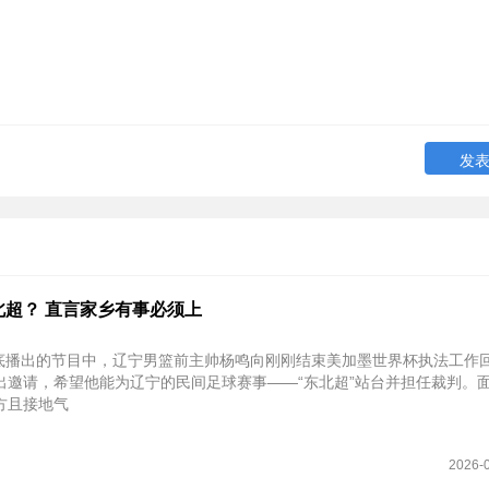
北超？ 直言家乡有事必须上
7月底播出的节目中，辽宁男篮前主帅杨鸣向刚刚结束美加墨世界杯执法工作
出邀请，希望他能为辽宁的民间足球赛事——“东北超”站台并担任裁判。
方且接地气
2026-0