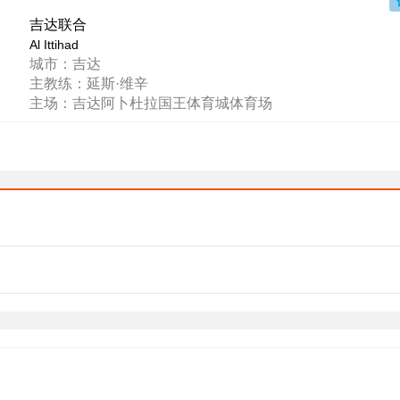
吉达联合
Al Ittihad
城市：吉达
主教练：延斯·维辛
主场：吉达阿卜杜拉国王体育城体育场