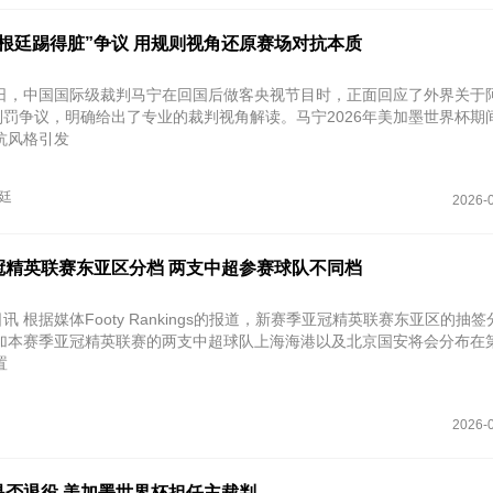
根廷踢得脏”争议 用规则视角还原赛场对抗本质
月22日，中国国际级裁判马宁在回国后做客央视节目时，正面回应了外界关于
的判罚争议，明确给出了专业的裁判视角解读。马宁2026年美加墨世界杯期
抗风格引发
廷
2026-0
冠精英联赛东亚区分档 两支中超参赛球队不同档
日讯 根据媒体Footy Rankings的报道，新赛季亚冠精英联赛东亚区的抽
加本赛季亚冠精英联赛的两支中超球队上海海港以及北京国安将会分布在
置
2026-0
是否退役 美加墨世界杯担任主裁判