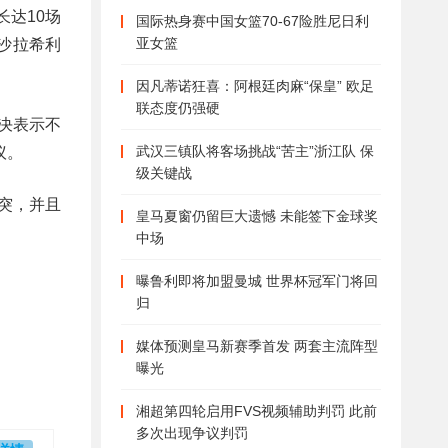
达10场
国际热身赛中国女篮70-67险胜尼日利
亚女篮
沙拉希利
因凡蒂诺狂喜：阿根廷肉麻“保皇” 欧足
联态度仍强硬
决表示不
武汉三镇队将客场挑战“苦主”浙江队 保
议。
级关键战
突，并且
皇马夏窗仍留巨大遗憾 未能签下金球奖
。
中场
曝鲁利即将加盟曼城 世界杯冠军门将回
归
媒体预测皇马新赛季首发 两套主流阵型
曝光
湘超第四轮启用FVS视频辅助判罚 此前
多次出现争议判罚