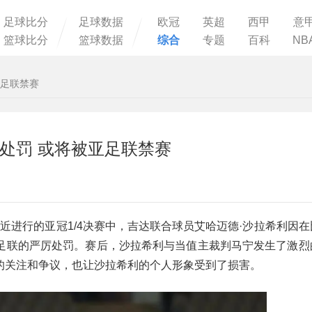
足球比分
足球数据
欧冠
英超
西甲
意
篮球比分
篮球数据
综合
专题
百科
NB
亚足联禁赛
处罚 或将被亚足联禁赛
，在最近进行的亚冠1/4决赛中，吉达联合球员艾哈迈德·沙拉希利因
足联的严厉处罚。赛后，沙拉希利与当值主裁判马宁发生了激烈
的关注和争议，也让沙拉希利的个人形象受到了损害。