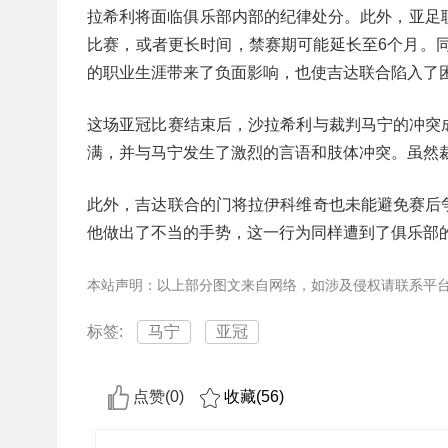
拉希利将面临俱乐部内部的纪律处分。此外，亚足
比赛，或者更长时间，禁赛期可能延长至6个月。同
的职业生涯带来了负面影响，也使吉达联合陷入了
这场亚冠比赛结束后，沙拉希利与裁判马宁的冲突
满，并与马宁发生了激烈的言语和肢体冲突。虽然
此外，吉达联合的门将拉伊科维奇也未能避免赛后
他做出了不当的手势，这一行为同样遭到了俱乐部
本站声明：以上部分图文来自网络，如涉及侵权请联系平
标签:
马宁
亚冠
点赞(
0
)
收藏(
56
)