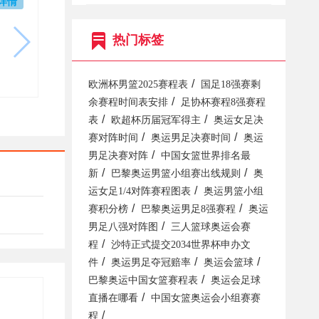
详情
热门标签
/
欧洲杯男篮2025赛程表
国足18强赛剩
/
余赛程时间表安排
足协杯赛程8强赛程
/
/
表
欧超杯历届冠军得主
奥运女足决
/
/
赛对阵时间
奥运男足决赛时间
奥运
/
男足决赛对阵
中国女篮世界排名最
/
/
新
巴黎奥运男篮小组赛出线规则
奥
/
运女足1/4对阵赛程图表
奥运男篮小组
/
/
赛积分榜
巴黎奥运男足8强赛程
奥运
/
男足八强对阵图
三人篮球奥运会赛
/
程
沙特正式提交2034世界杯申办文
/
/
/
件
奥运男足夺冠赔率
奥运会篮球
/
巴黎奥运中国女篮赛程表
奥运会足球
/
直播在哪看
中国女篮奥运会小组赛赛
/
程