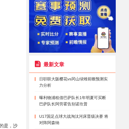
最新文章
日职联大阪樱花vs冈山绿雉前瞻预测实
力分析
曝利物浦租借巴萨队长1年明夏可买断
巴萨队长阿劳霍告别诺坎普
U17国足点球大战淘汰河床晋级决赛 将
对阵阿森纳
的是，沙