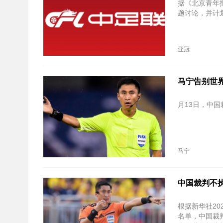
据《北京青年
题讨论，并计
亚冠
马宁告别世
月13日，中
马宁
中国裁判不
根据新华社20
名单，中国裁