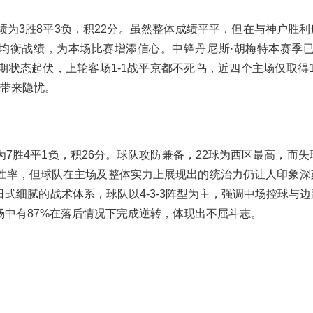
为3胜8平3负，积22分。虽然整体成绩平平，但在与神户胜利
的均衡战绩，为本场比赛增添信心。中锋丹尼斯·胡梅特本赛季已
状态起伏，上轮客场1-1战平京都不死鸟，近四个主场仅取得1
赛带来隐忧。
胜4平1负，积26分。球队攻防兼备，22球为西区最高，而失
的胜率，但球队在主场及整体实力上展现出的统治力仍让人印象深
式细腻的战术体系，球队以4-3-3阵型为主，强调中场控球与边
中有87%在落后情况下完成逆转，体现出不屈斗志。