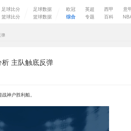
足球比分
足球数据
欧冠
英超
西甲
意
篮球比分
篮球数据
综合
专题
百科
NB
反弹
分析 主队触底反弹
迎战神户胜利船。