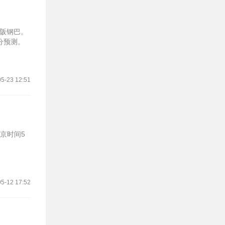
大阪钢巴。
分预测。
5-23 12:51
京时间5
5-12 17:52