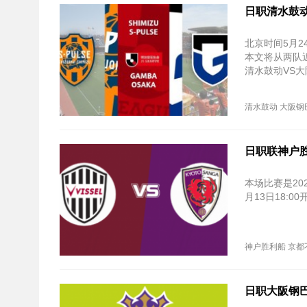
日职清水鼓
北京时间5月2
本文将从两队
清水鼓动VS
清水鼓动
大阪钢
日职联神户胜
本场比赛是20
月13日18:
神户胜利船
京都
日职大阪钢