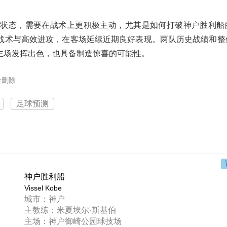
拾状态，需要在战术上更积极主动，尤其是如何打破神户胜利船
战术与高效进攻，在客场延续近期良好表现。两队历史战绩和整
主场发挥出色，也具备制造惊喜的可能性。
台删除
足球预测
神户胜利船
Vissel Kobe
城市：神户
主教练：米夏埃尔·斯基伯
主场：神户御崎公园球技场