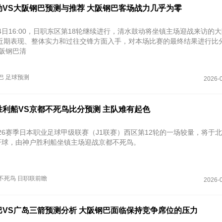
动VS大阪钢巴预测与推荐 大阪钢巴客场战力几乎为零
4日16:00，日职东区第18轮继续进行，清水鼓动将坐镇主场迎战来访的
近期表现、整体实力和过往交锋方面入手，对本场比赛的最终结果进行比
大阪钢巴清
巴
足球预测
2026-0
利船VS京都不死鸟比分预测 主队难有起色
26赛季日本职业足球甲级联赛（J1联赛）西区第12轮的一场较量，将于北
00开球，由神户胜利船坐镇主场迎战京都不死鸟。
不死鸟
日职联前瞻
2026-0
巴VS广岛三箭预测分析 大阪钢巴面临保持竞争席位的压力