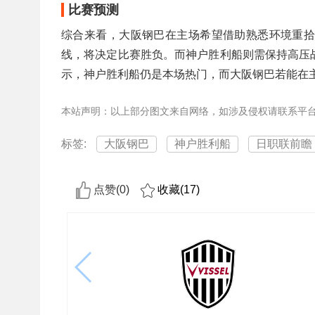
比赛预测
综合来看，大阪钢巴在主场希望借助熟悉环境重
线，将决定比赛胜负。而神户胜利船则需保持高压
示，神户胜利船仍是本场热门，而大阪钢巴若能在
本站声明：以上部分图文来自网络，如涉及侵权请联系平
标签:
大阪钢巴
神户胜利船
日职联前瞻
点赞(
0
)
收藏(
17
)