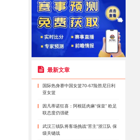
最新文章
国际热身赛中国女篮70-67险胜尼日利
亚女篮
因凡蒂诺狂喜：阿根廷肉麻“保皇” 欧足
联态度仍强硬
武汉三镇队将客场挑战“苦主”浙江队 保
级关键战