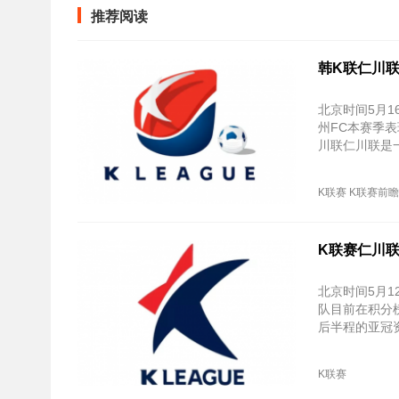
推荐阅读
韩K联仁川联
北京时间5月1
州FC本赛季
川联仁川联是
K联赛
K联赛前瞻
K联赛仁川联
北京时间5月1
队目前在积分
后半程的亚冠
K联赛