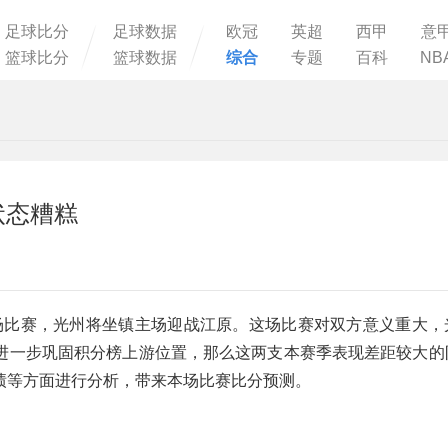
足球比分
足球数据
欧冠
英超
西甲
意
篮球比分
篮球数据
综合
专题
百科
NB
状态糟糕
行一场比赛，光州将坐镇主场迎战江原。这场比赛对双方意义重大
进一步巩固积分榜上游位置，那么这两支本赛季表现差距较大的
绩等方面进行分析，带来本场比赛比分预测。