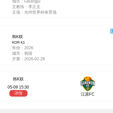
城市：Gwangju
主教练：李正圭
主场：光州世界杯体育场
韩K联
KOR K1
年份：2026
城市：韩国
开赛：2026-02-28
韩K联
05-09 15:30
详情
江原FC