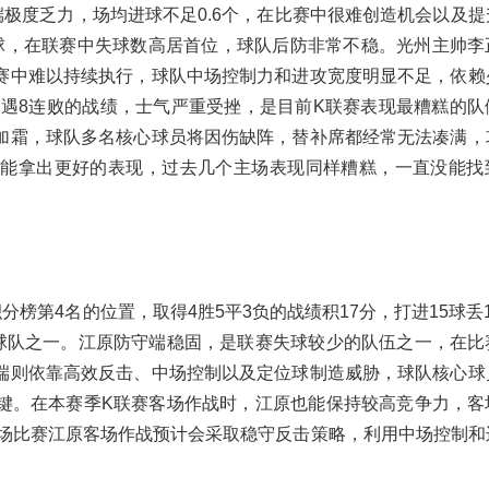
端极度乏力，场均进球不足0.6个，在比赛中很难创造机会以及提
球，在联赛中失球数高居首位，球队后防非常不稳。光州主帅李
赛中难以持续执行，球队中场控制力和进攻宽度明显不足，依赖
遭遇8连败的战绩，士气严重受挫，是目前K联赛表现最糟糕的队
加霜，球队多名核心球员将因伤缺阵，替补席都经常无法凑满，
没能拿出更好的表现，过去几个主场表现同样糟糕，一直没能找
榜第4名的位置，取得4胜5平3负的战绩积17分，打进15球丢
球队之一。江原防守端稳固，是联赛失球较少的队伍之一，在比
端则依靠高效反击、中场控制以及定位球制造威胁，球队核心球
键。在本赛季K联赛客场作战时，江原也能保持较高竞争力，客
本场比赛江原客场作战预计会采取稳守反击策略，利用中场控制和