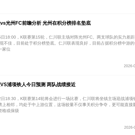
vs光州FC前瞻分析 光州在积分榜排名垫底
6日18:00，K联赛第15轮，仁川联主场对阵光州FC。两支球队的实力差
表现不佳，目前处于积分榜垫底。仁川联表现良好，目前占据积分榜中游的
一家位
2026-0
VS浦项铁人今日预测 两队战绩接近
2日18:30，K联赛第14轮将会进行一场比赛，仁川联将坐镇主场迎战浦项
榜上相邻，均处于中上游位置，这场较量不仅事关积分争夺，更可能直接
资格或保级
2026-