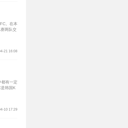
FC。在本
比赛两队交
4-21 16:08
中都有一定
C是韩国K
4-10 17:29