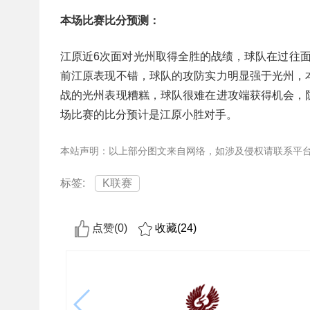
本场比赛比分预测：
江原近6次面对光州取得全胜的战绩，球队在过往
前江原表现不错，球队的攻防实力明显强于光州，
战的光州表现糟糕，球队很难在进攻端获得机会，
场比赛的比分预计是江原小胜对手。
本站声明：以上部分图文来自网络，如涉及侵权请联系平
标签:
K联赛
点赞(
0
)
收藏(
24
)