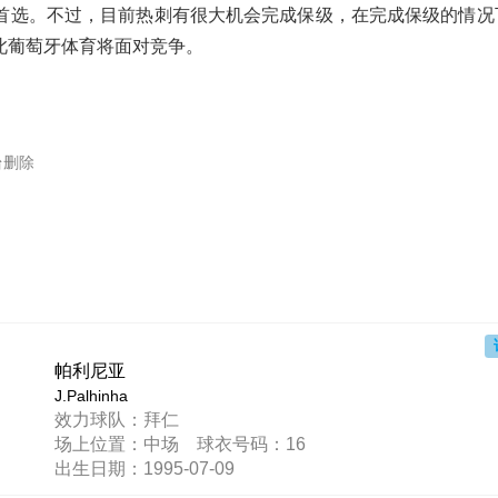
首选。不过，目前热刺有很大机会完成保级，在完成保级的情况
此葡萄牙体育将面对竞争。
台删除
帕利尼亚
J.Palhinha
效力球队：拜仁
场上位置：中场 球衣号码：16
出生日期：1995-07-09