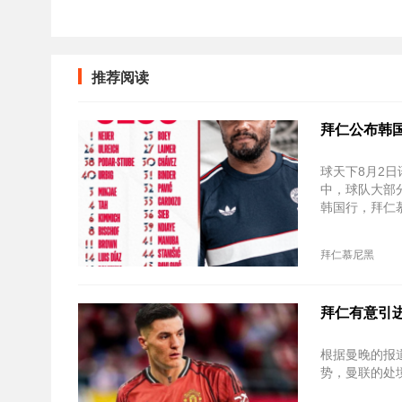
推荐阅读
拜仁公布韩
球天下8月2
中，球队大部
韩国行，拜仁
拜仁慕尼黑
拜仁有意引
根据曼晚的报
势，曼联的处