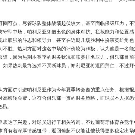
可圈可点，尽管球队整体战绩起伏较大，甚至面临保级压力，不
防守型中场，帕利尼亚凭借出色的身体对抗、拦截能力和位置感
现出顽强的斗志和领导力，甚至在近期几场胜利中扮演英雄角色
间不胜。热刺方面对这名中场的评价较为积极，认为他是一名能
报道，因为热刺本赛季的财务状况和联赛排名压力，俱乐部目前
。如果热刺最终选择不买断球员，帕利尼亚将返回拜仁，不过拜
队方面讲引进帕利尼亚作为今年夏季转会窗的重点任务。根据报
付高额转会费，这符合俱乐部一贯的财务策略，而球员本人据悉
交易。
亚表达了兴趣，对球员进行了相关咨询，不过葡萄牙体育在竞争
体育有着深厚情感纽带，返回葡超不仅能让他获得更多稳定出场