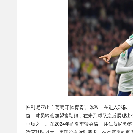
帕利尼亚出自葡萄牙体育青训体系，在进入球队一
窗，球员转会加盟富勒姆，在来到球队之后展现出
中场之一。在2024年的夏季转会窗，拜仁慕尼黑
适应球队战术，表现没有达到要求。在本赛季的夏季