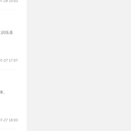
7-28 15:03
仁训练基
7-27 17:07
来。
7-27 16:03