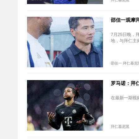
拜仁慕尼黑
邵佳一观摩
7月25日晚
地，与拜仁主
邵佳一
拜仁慕尼
罗马诺：拜
在最新一期视
拜仁慕尼黑