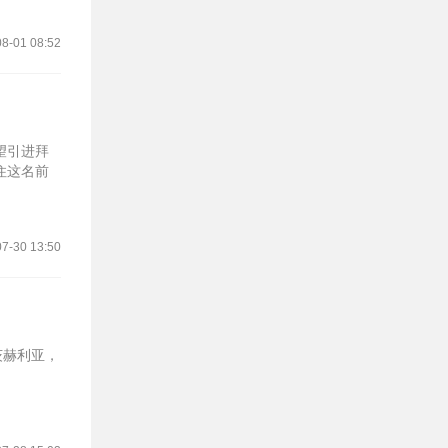
8-01 08:52
望引进拜
住这名前
7-30 13:50
茨赫利亚，