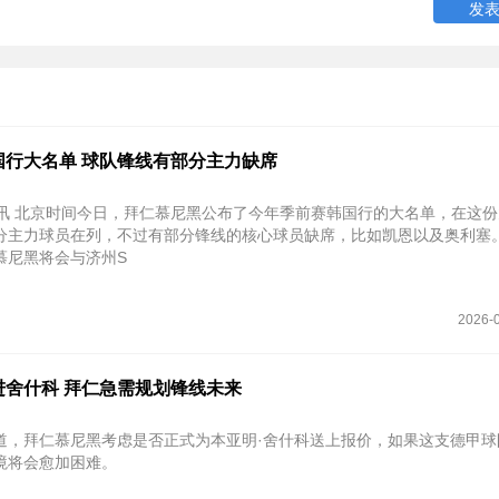
国行大名单 球队锋线有部分主力缺席
日讯 北京时间今日，拜仁慕尼黑公布了今年季前赛韩国行的大名单，在这
分主力球员在列，不过有部分锋线的核心球员缺席，比如凯恩以及奥利塞
慕尼黑将会与济州S
2026-0
进舍什科 拜仁急需规划锋线未来
道，拜仁慕尼黑考虑是否正式为本亚明·舍什科送上报价，如果这支德甲球
境将会愈加困难。