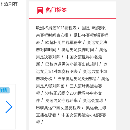
下热刺有
热门标签
/
欧洲杯男篮2025赛程表
国足18强赛剩
/
余赛程时间表安排
足协杯赛程8强赛程
/
/
表
欧超杯历届冠军得主
奥运女足决
/
/
赛对阵时间
奥运男足决赛时间
奥运
/
男足决赛对阵
中国女篮世界排名最
/
/
新
巴黎奥运男篮小组赛出线规则
奥
/
运女足1/4对阵赛程图表
奥运男篮小组
/
/
赛积分榜
巴黎奥运男足8强赛程
奥运
/
男足八强对阵图
三人篮球奥运会赛
详情
/
程
沙特正式提交2034世界杯申办文
/
/
/
件
奥运男足夺冠赔率
奥运会篮球
/
巴黎奥运中国女篮赛程表
奥运会足球
/
直播在哪看
中国女篮奥运会小组赛赛
/
程