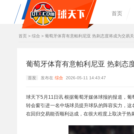
首页
首页
>
综合
>
葡萄牙体育有意帕利尼亚 热刺态度将成为交易
葡萄牙体育有意帕利尼亚 热刺态
首发
发布在
综合
2026-05-11 14:43:47
球天下5月11日讯 根据葡萄牙媒体球报的报道，
转会窗引进一名中场球员提升球队的阵容实力，这
在回归交易能否顺利达成，在很大程度上取决于热