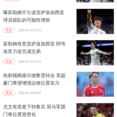
曝富勒姆不引进贡萨洛加西亚
球员留队的可能性增加
英超
2026-07-24 13:35
富勒姆有意贡萨洛加西亚 阿韦
洛亚力促完成交易
英超
2026-07-23 13:13
热刺领跑谢尔德鲁普转会 英超
豪门希望增强边锋位置实力
英超
2026-07-20 18:03
尤文有意签下特鲁宾 斑马军团
门将位置迎变化