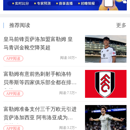
推荐阅读
更多
皇马前锋贡萨洛加盟富勒姆 皇
马青训金靴空降英超
阅读:10万+
APP阅读
富勒姆有意前热刺射手帕洛特
贝蒂斯等四家俱乐部全都在排队
争抢
阅读:7.5万+
APP阅读
富勒姆准备支付三千万欧元引进
贡萨洛加西亚 阿韦洛亚成为交
易关键
阅读:3.2万+
APP阅读