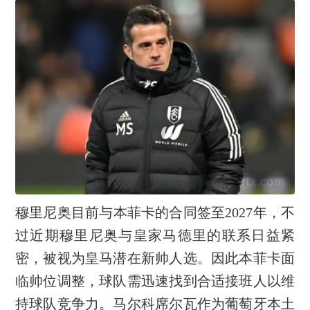
穆里尼奥目前与本菲卡的合同签至2027年，不
过近期穆里尼奥与皇家马德里的联系日益紧
密，被视为皇马潜在新帅人选。因此本菲卡面
临帅位调整，球队需迅速找到合适接班人以维
持球队竞争力。马尔科席尔瓦作为葡萄牙本土