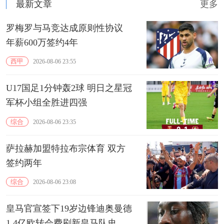
最新文章
更多
罗梅罗与马竞达成原则性协议
年薪600万签约4年
西甲
2026-08-06 23:55
U17国足1分钟轰2球 明日之星冠
军杯小组全胜进四强
综合
2026-08-06 23:35
萨拉赫加盟特拉布宗体育 双方
签约两年
综合
2026-08-06 23:08
皇马官宣签下19岁边锋迪奥曼德
1.4亿欧转会费刷新皇马队史纪