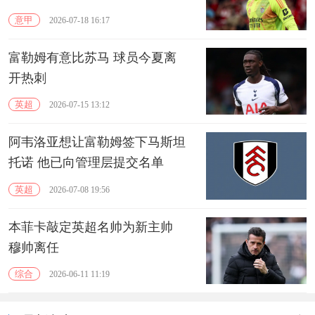
意甲
2026-07-18 16:17
富勒姆有意比苏马 球员今夏离
开热刺
英超
2026-07-15 13:12
阿韦洛亚想让富勒姆签下马斯坦
托诺 他已向管理层提交名单
英超
2026-07-08 19:56
本菲卡敲定英超名帅为新主帅
穆帅离任
综合
2026-06-11 11:19