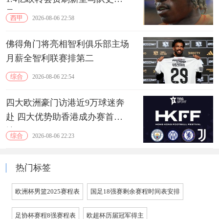
录
西甲
2026-08-06 22:58
佛得角门将亮相智利俱乐部主场
月薪全智利联赛排第二
综合
2026-08-06 22:54
四大欧洲豪门访港近9万球迷奔
赴 四大优势助香港成办赛首选
地
综合
2026-08-06 22:23
热门标签
欧洲杯男篮2025赛程表
国足18强赛剩余赛程时间表安排
足协杯赛程8强赛程表
欧超杯历届冠军得主