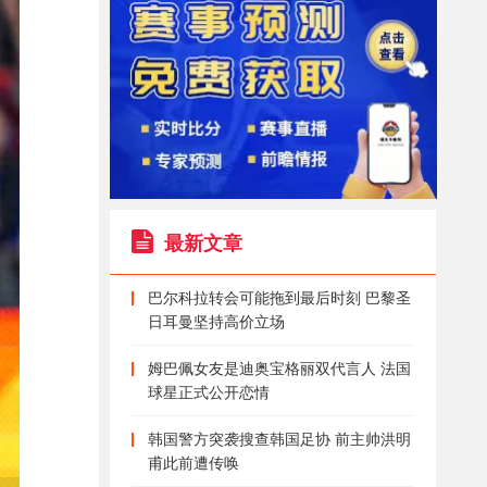
最新文章
巴尔科拉转会可能拖到最后时刻 巴黎圣
日耳曼坚持高价立场
姆巴佩女友是迪奥宝格丽双代言人 法国
球星正式公开恋情
韩国警方突袭搜查韩国足协 前主帅洪明
甫此前遭传唤