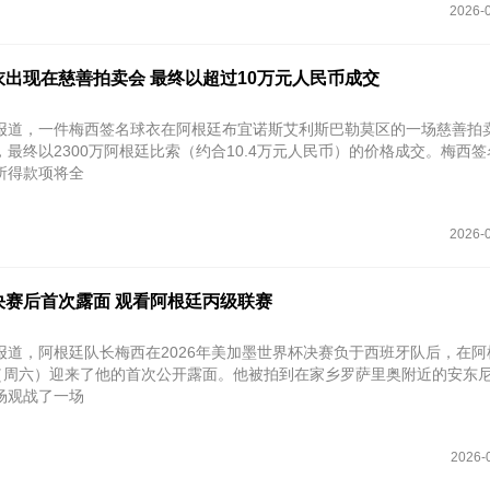
2026-0
出现在慈善拍卖会 最终以超过10万元人民币成交
报道，一件梅西签名球衣在阿根廷布宜诺斯艾利斯巴勒莫区的一场慈善拍
最终以2300万阿根廷比索（约合10.4万元人民币）的价格成交。梅西
所得款项将全
2026-0
决赛后首次露面 观看阿根廷丙级联赛
报道，阿根廷队长梅西在2026年美加墨世界杯决赛负于西班牙队后，在阿
日（周六）迎来了他的首次公开露面。他被拍到在家乡罗萨里奥附近的安东尼
场观战了一场
2026-