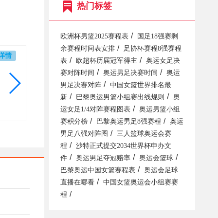
热门标签
/
欧洲杯男篮2025赛程表
国足18强赛剩
/
余赛程时间表安排
足协杯赛程8强赛程
详情
/
/
表
欧超杯历届冠军得主
奥运女足决
/
/
赛对阵时间
奥运男足决赛时间
奥运
/
男足决赛对阵
中国女篮世界排名最
/
/
新
巴黎奥运男篮小组赛出线规则
奥
/
运女足1/4对阵赛程图表
奥运男篮小组
/
/
赛积分榜
巴黎奥运男足8强赛程
奥运
/
男足八强对阵图
三人篮球奥运会赛
/
程
沙特正式提交2034世界杯申办文
/
/
/
件
奥运男足夺冠赔率
奥运会篮球
/
巴黎奥运中国女篮赛程表
奥运会足球
/
直播在哪看
中国女篮奥运会小组赛赛
/
程