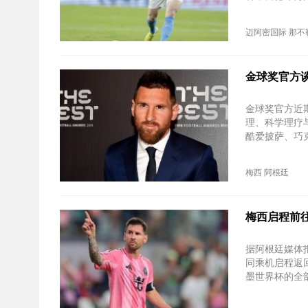
迈阿密国际
那不
金球奖官方谈
金球奖官方近
理、科学理疗
酷爱披萨、巧
梅西
阿根廷
梅西启程前
据阿根廷媒体
同乘机启程返
墨世界杯的全