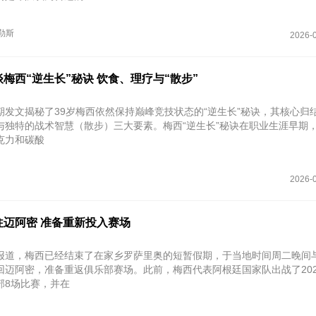
勒斯
2026-0
梅西“逆生长”秘诀 饮食、理疗与“散步”
期发文揭秘了39岁梅西依然保持巅峰竞技状态的“逆生长”秘诀，其核心归
与独特的战术智慧（散步）三大要素。梅西“逆生长”秘诀在职业生涯早期
克力和碳酸
2026-0
往迈阿密 准备重新投入赛场
报道，梅西已经结束了在家乡罗萨里奥的短暂假期，于当地时间周二晚间
回迈阿密，准备重返俱乐部赛场。此前，梅西代表阿根廷国家队出战了202
部8场比赛，并在