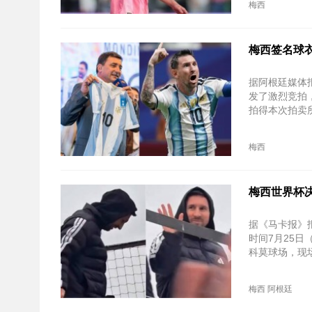
梅西
梅西签名球衣
据阿根廷媒体
发了激烈竞拍，
拍得本次拍卖
梅西
梅西世界杯
据《马卡报》
时间7月25
科莫球场，现
梅西
阿根廷