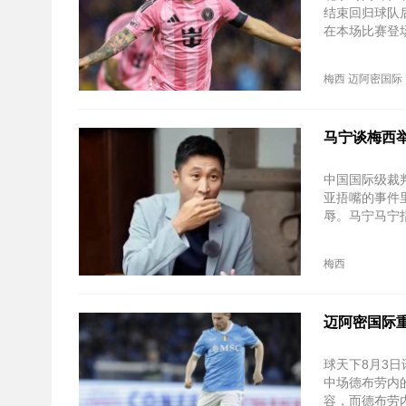
结束回归球队
在本场比赛登
梅西
迈阿密国际
马宁谈梅西
中国国际级裁
亚捂嘴的事件
辱。马宁马宁
梅西
迈阿密国际
球天下8月3
中场德布劳内
容，而德布劳