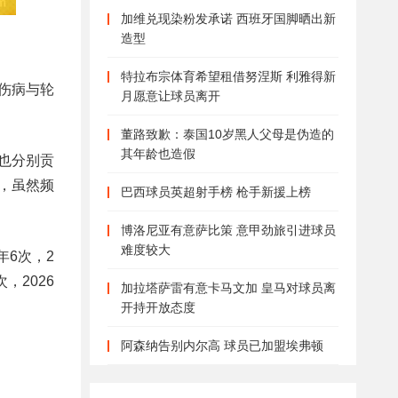
加维兑现染粉发承诺 西班牙国脚晒出新
造型
特拉布宗体育希望租借努涅斯 利雅得新
伤病与轮
月愿意让球员离开
董路致歉：泰国10岁黑人父母是伪造的
其年龄也造假
年也分别贡
段，虽然频
巴西球员英超射手榜 枪手新援上榜
博洛尼亚有意萨比策 意甲劲旅引进球员
难度较大
6年6次，2
次，2026
加拉塔萨雷有意卡马文加 皇马对球员离
开持开放态度
阿森纳告别内尔高 球员已加盟埃弗顿