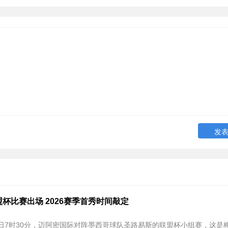
杯比赛出场 2026赛季首秀时间敲定
6日7时30分‌，迈阿密国际对阵墨西哥球队圣路易斯的联盟杯小组赛，这是