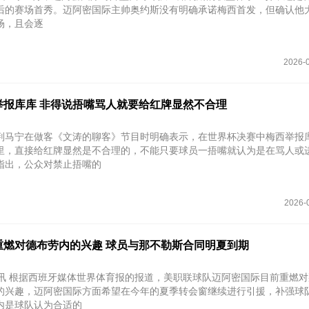
后的赛场首秀。迈阿密国际主帅奥约斯没有明确承诺梅西首发，但确认他
场，且会逐
2026-0
举报库库 非得说捂嘴骂人就要给红牌显然不合理
判马宁在做客《文涛的聊客》节目时明确表示，在世界杯决赛中梅西举报
里，直接给红牌显然是不合理的，不能只要球员一捂嘴就认为是在骂人或
指出，公众对禁止捂嘴的
2026-
重燃对德布劳内的兴趣 球员与那不勒斯合同明夏到期
日讯 根据西班牙媒体世界体育报的报道，美职联球队迈阿密国际目前重燃
的兴趣，迈阿密国际方面希望在今年的夏季转会窗继续进行引援，补强球
内是球队认为合适的