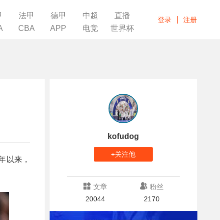
甲
法甲
德甲
中超
直播
|
登录
注册
A
CBA
APP
电竞
世界杯
kofudog
+关注他
9年以来，
文章
粉丝
20044
2170