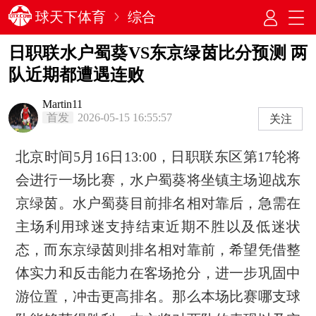
球天下体育
综合
日职联水户蜀葵VS东京绿茵比分预测 两
队近期都遭遇连败
Martin11
首发
2026-05-15 16:55:57
关注
北京时间5月16日13:00，日职联东区第17轮将
会进行一场比赛，水户蜀葵将坐镇主场迎战东
京绿茵。水户蜀葵目前排名相对靠后，急需在
主场利用球迷支持结束近期不胜以及低迷状
态，而东京绿茵则排名相对靠前，希望凭借整
体实力和反击能力在客场抢分，进一步巩固中
游位置，冲击更高排名。那么本场比赛哪支球