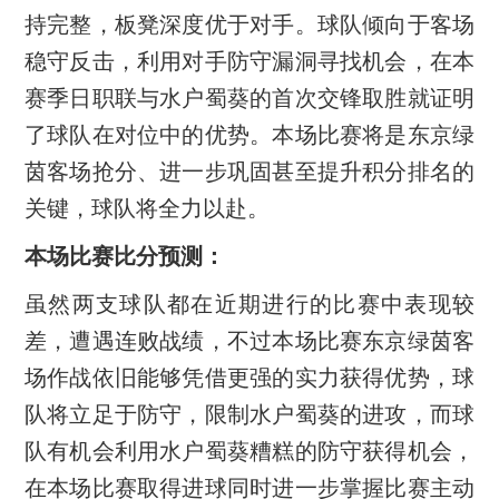
持完整，板凳深度优于对手。球队倾向于客场
稳守反击，利用对手防守漏洞寻找机会，在本
赛季日职联与水户蜀葵的首次交锋取胜就证明
了球队在对位中的优势。本场比赛将是东京绿
茵客场抢分、进一步巩固甚至提升积分排名的
关键，球队将全力以赴。
本场比赛比分预测：
虽然两支球队都在近期进行的比赛中表现较
差，遭遇连败战绩，不过本场比赛东京绿茵客
场作战依旧能够凭借更强的实力获得优势，球
队将立足于防守，限制水户蜀葵的进攻，而球
队有机会利用水户蜀葵糟糕的防守获得机会，
在本场比赛取得进球同时进一步掌握比赛主动