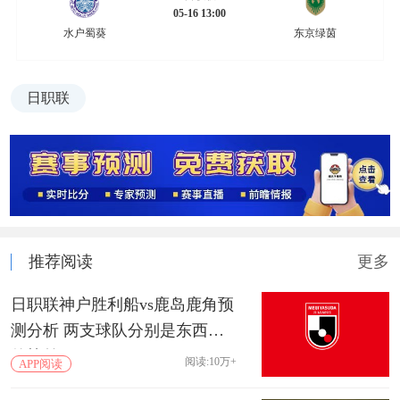
05-16 13:00
水户蜀葵
东京绿茵
日职联
推荐阅读
更多
日职联神户胜利船vs鹿岛鹿角预
测分析 两支球队分别是东西区
的榜首
阅读:10万+
APP阅读