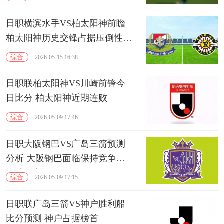
日职横滨水手VS柏太阳神前瞻
柏太阳神历史交锋占据压倒性优
势
综合
2026-05-15 16:38
日职联柏太阳神VS川崎前锋今
日比分 柏太阳神近期连败
综合
2026-05-09 17:46
日职大阪钢巴VS广岛三箭预测
分析 大阪钢巴面临保持竞争席
位的压力
综合
2026-05-09 17:15
日职联广岛三箭VS神户胜利船
比分预测 神户占据榜首