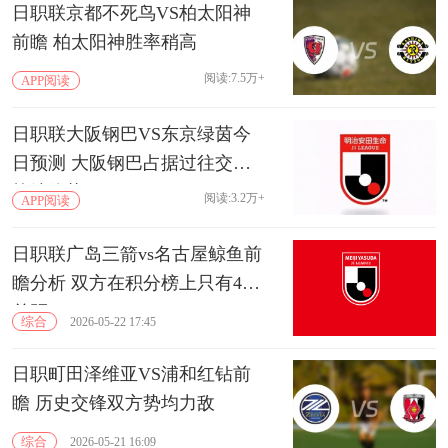
日职联京都不死鸟VS柏太阳神
前瞻 柏太阳神胜率稍高
阅读:7.5万+
APP阅读
日职联大阪钢巴VS东京绿茵今
日预测 大阪钢巴占据过往交锋
战绩优势
阅读:3.2万+
APP阅读
日职联广岛三箭vs名古屋鲸鱼前
瞻分析 双方在积分榜上只有4分
差距
综合
2026-05-22 17:45
日职町田泽维亚VS浦和红钻前
瞻 历史交锋双方势均力敌
综合
2026-05-21 16:09