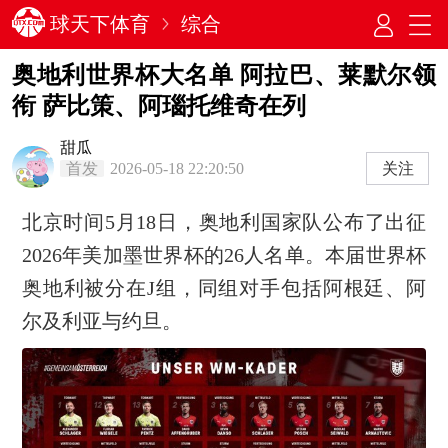
球天下体育
综合
奥地利世界杯大名单 阿拉巴、莱默尔领
衔 萨比策、阿瑙托维奇在列
甜瓜
首发
2026-05-18 22:20:50
关注
北京时间5月18日，奥地利国家队公布了出征
2026年美加墨世界杯的26人名单。本届世界杯
奥地利被分在J组，同组对手包括阿根廷、阿
尔及利亚与约旦。