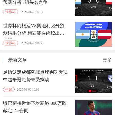
预测分析 J组头名之争
世界杯
2026-06-22 17:11
世界杯阿根廷VS奥地利比分预
测结果分析 梅西能否继续出色
发挥？
世界杯
2026-06-22 08:55
最新文章
更多
足协认定成都蓉城点球判罚无误
中超争冠走势未受扰动
中超
2026-08-06 16:30
曝巴萨接近签下坎塞洛 800万欧
敲定2年合同