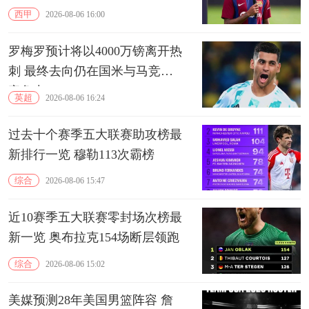
西甲
2026-08-06 16:00
罗梅罗预计将以4000万镑离开热
刺 最终去向仍在国米与马竞的
竞争中
英超
2026-08-06 16:24
过去十个赛季五大联赛助攻榜最
新排行一览 穆勒113次霸榜
综合
2026-08-06 15:47
近10赛季五大联赛零封场次榜最
新一览 奥布拉克154场断层领跑
综合
2026-08-06 15:02
美媒预测28年美国男篮阵容 詹