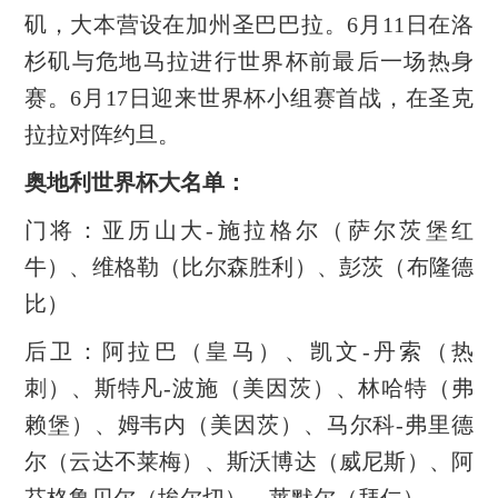
矶，大本营设在加州圣巴巴拉。6月11日在洛
杉矶与危地马拉进行世界杯前最后一场热身
赛。6月17日迎来世界杯小组赛首战，在圣克
拉拉对阵约旦。
奥地利世界杯大名单：
门将：亚历山大-施拉格尔（萨尔茨堡红
牛）、维格勒（比尔森胜利）、彭茨（布隆德
比）
后卫：阿拉巴（皇马）、凯文-丹索（热
刺）、斯特凡-波施（美因茨）、林哈特（弗
赖堡）、姆韦内（美因茨）、马尔科-弗里德
尔（云达不莱梅）、斯沃博达（威尼斯）、阿
芬格鲁贝尔（埃尔切）、莱默尔（拜仁）