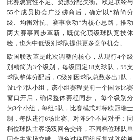
比赛观赏性不足、资源分配失衡。欧足联经与
55个成员协会广泛磋商后，确定以“精简分
级、均衡对抗、赛事联动”为核心思路，推动
两大赛事同步革新，既优化顶级球队竞技体
验，也为中低级别球队提供更多竞争机会。
欧国联改革是此次调整的核心，从现行4个级
别精简为3个级别，每级固定18支球队，55支
球队整体分配后，C级别因球队总数多出1队，
设1个7队小组，该小组赛程提前一个国际比赛
窗口开启，确保整体赛程同步 。每个级别分
为3个小组，每组6队，比赛模式对标欧冠瑞士
制，每队进行6场比赛、对阵5个不同对手：同
档位球队主客场双回合交锋，不同档位球队单
回合主客场交错，避免过往同组反复对阵的单