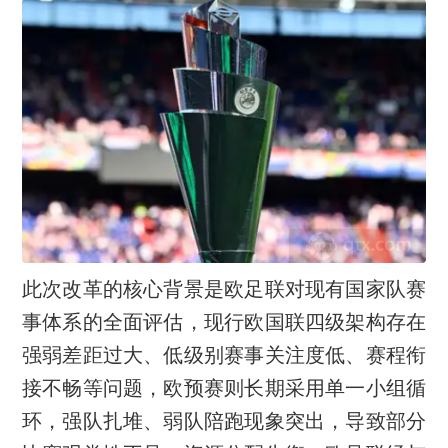
此次改革的核心背景是欧足联对现有国家队赛
事体系的全面评估，现行欧国联四级架构存在
强弱差距过大、低级别赛事关注度低、赛程衔
接不畅等问题，欧预赛则长期采用单一小组循
环，强队扎堆、弱队陪跑现象突出，导致部分