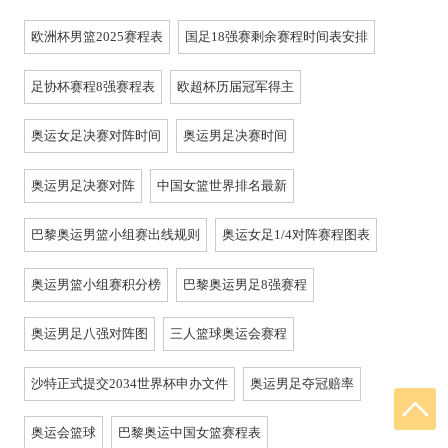
欧洲杯男篮2025赛程表
国足18强赛剩余赛程时间表安排
足协杯赛程8强赛程表
欧超杯历届冠军得主
奥运女足决赛对阵时间
奥运男足决赛时间
奥运男足决赛对阵
中国女篮世界排名最新
巴黎奥运男篮小组赛出线规则
奥运女足1/4对阵赛程图表
奥运男篮小组赛积分榜
巴黎奥运男足8强赛程
奥运男足八强对阵图
三人篮球奥运会赛程
沙特正式提交2034世界杯申办文件
奥运男足夺冠赔率
奥运会篮球
巴黎奥运中国女篮赛程表