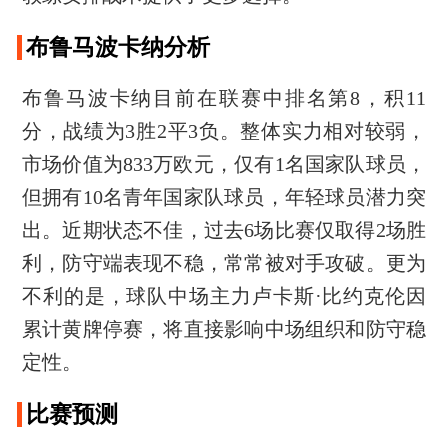
布鲁马波卡纳分析
布鲁马波卡纳目前在联赛中排名第8，积11
分，战绩为3胜2平3负。整体实力相对较弱，
市场价值为833万欧元，仅有1名国家队球员，
但拥有10名青年国家队球员，年轻球员潜力突
出。近期状态不佳，过去6场比赛仅取得2场胜
利，防守端表现不稳，常常被对手攻破。更为
不利的是，球队中场主力卢卡斯·比约克伦因
累计黄牌停赛，将直接影响中场组织和防守稳
定性。
比赛预测