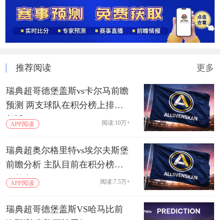
推荐阅读
更多
瑞典超哥德堡盖斯vs卡尔马前瞻
预测 两支球队在积分榜上排名
相近
阅读:10万+
APP阅读
瑞典超奥尔格里特vs埃尔夫斯堡
前瞻分析 主队目前在积分榜排
名垫底
阅读:7.5万+
APP阅读
瑞典超哥德堡盖斯VS哈马比前