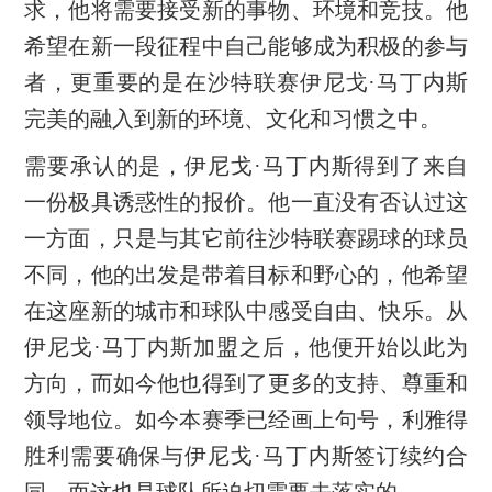
求，他将需要接受新的事物、环境和竞技。他
希望在新一段征程中自己能够成为积极的参与
者，更重要的是在沙特联赛伊尼戈·马丁内斯
完美的融入到新的环境、文化和习惯之中。
需要承认的是，伊尼戈·马丁内斯得到了来自
一份极具诱惑性的报价。他一直没有否认过这
一方面，只是与其它前往沙特联赛踢球的球员
不同，他的出发是带着目标和野心的，他希望
在这座新的城市和球队中感受自由、快乐。从
伊尼戈·马丁内斯加盟之后，他便开始以此为
方向，而如今他也得到了更多的支持、尊重和
领导地位。如今本赛季已经画上句号，利雅得
胜利需要确保与伊尼戈·马丁内斯签订续约合
同，而这也是球队所迫切需要去落实的。