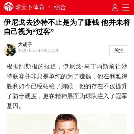
球天下体育
综合
伊尼戈去沙特不止是为了赚钱 他并未将
自己视为“过客”
大胡子
关注
2026-05-24 09:41:48
根据阿斯报的报道，伊尼戈·马丁内斯前往沙
特联赛并非只是单纯的为了赚钱，他在利雅得
胜利如今已经站稳了脚跟，他的存在不仅提升
了防守硬度，更在精神层面为球队注入了冠军
基因。