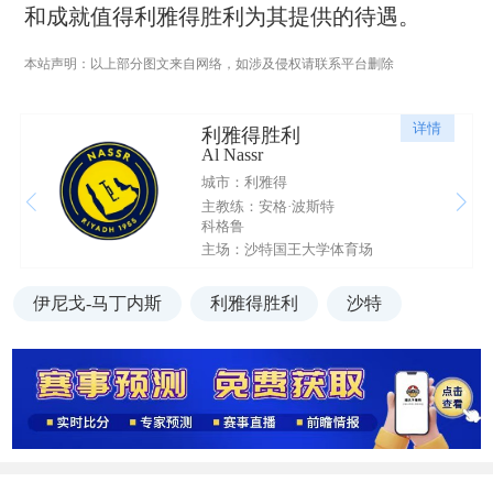
和成就值得利雅得胜利为其提供的待遇。
本站声明：以上部分图文来自网络，如涉及侵权请联系平台删除
详情
利雅得胜利
Al Nassr
城市：利雅得
主教练：安格·波斯特
科格鲁
主场：沙特国王大学体育场
伊尼戈-马丁内斯
利雅得胜利
沙特