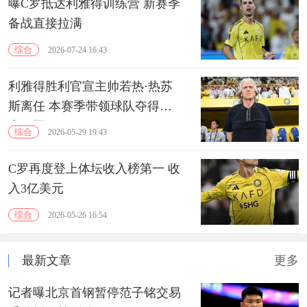
曝C罗抵达利雅得训练营 新赛季
备战直接拉满
综合
2026-07-24 16:43
利雅得胜利官宣主帅若热·热苏
斯离任 本赛季带领球队夺得联
赛冠军
综合
2026-05-29 19:43
C罗再度登上体坛收入榜第一 收
入3亿美元
综合
2026-05-26 16:54
最新文章
更多
记者曝北京首钢暂停范子铭交易