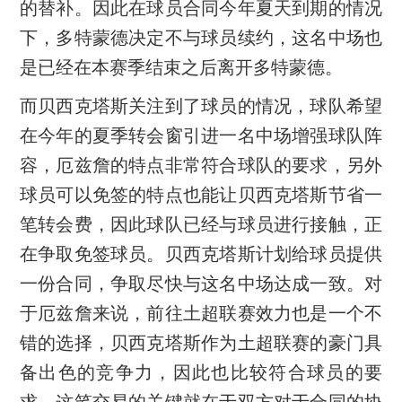
的替补。因此在球员合同今年夏天到期的情况
下，多特蒙德决定不与球员续约，这名中场也
是已经在本赛季结束之后离开多特蒙德。
而贝西克塔斯关注到了球员的情况，球队希望
在今年的夏季转会窗引进一名中场增强球队阵
容，厄兹詹的特点非常符合球队的要求，另外
球员可以免签的特点也能让贝西克塔斯节省一
笔转会费，因此球队已经与球员进行接触，正
在争取免签球员。贝西克塔斯计划给球员提供
一份合同，争取尽快与这名中场达成一致。对
于厄兹詹来说，前往土超联赛效力也是一个不
错的选择，贝西克塔斯作为土超联赛的豪门具
备出色的竞争力，因此也比较符合球员的要
求，这笔交易的关键就在于双方对于合同的协