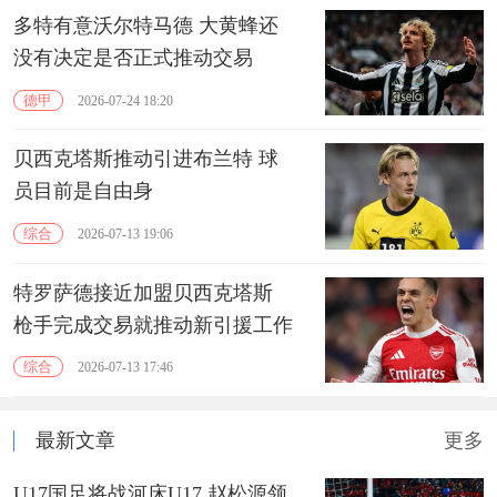
多特有意沃尔特马德 大黄蜂还
没有决定是否正式推动交易
德甲
2026-07-24 18:20
贝西克塔斯推动引进布兰特 球
员目前是自由身
综合
2026-07-13 19:06
特罗萨德接近加盟贝西克塔斯
枪手完成交易就推动新引援工作
综合
2026-07-13 17:46
最新文章
更多
U17国足将战河床U17 赵松源领