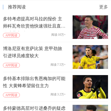
推荐阅读
更多
多特考虑提高对马拉的报价 主
帅科瓦奇欣赏他快速强壮且直接
的球员类型
阅读:10万+
APP阅读
博洛尼亚有意萨比策 意甲劲旅
引进球员难度较大
阅读:7.5万+
APP阅读
多特基本排除出售恩梅加的可能
性 大黄蜂希望留住主力
阅读:3.2万+
APP阅读
多特蒙德高层对引进桑乔的疑虑