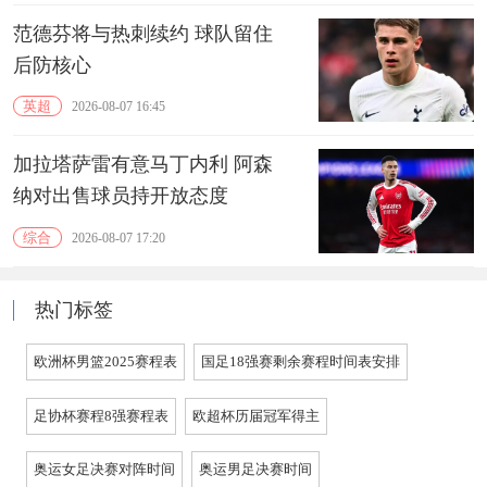
范德芬将与热刺续约 球队留住
后防核心
英超
2026-08-07 16:45
加拉塔萨雷有意马丁内利 阿森
纳对出售球员持开放态度
综合
2026-08-07 17:20
热门标签
欧洲杯男篮2025赛程表
国足18强赛剩余赛程时间表安排
足协杯赛程8强赛程表
欧超杯历届冠军得主
奥运女足决赛对阵时间
奥运男足决赛时间