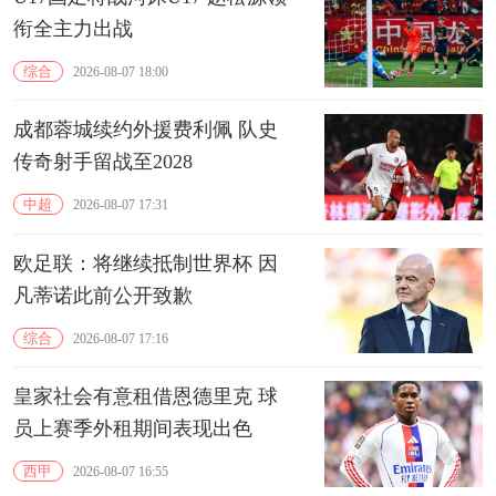
衔全主力出战
综合
2026-08-07 18:00
成都蓉城续约外援费利佩 队史
传奇射手留战至2028
中超
2026-08-07 17:31
欧足联：将继续抵制世界杯 因
凡蒂诺此前公开致歉
综合
2026-08-07 17:16
皇家社会有意租借恩德里克 球
员上赛季外租期间表现出色
西甲
2026-08-07 16:55