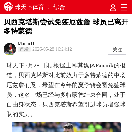
球天下体育
综合
贝西克塔斯尝试免签厄兹詹 球员已离开
多特蒙德
Martin11
首发
2026-05-28 16:24:12
关注
球天下5月28日讯 根据土耳其媒体Fanatik的报
道，贝西克塔斯对此前效力于多特蒙德的中场
厄兹詹有意，希望在今年的夏季转会窗免签球
员，这名中场已经与多特蒙德结束合同，处于
自由身状态，贝西克塔斯希望引进球员增强球
队的实力。