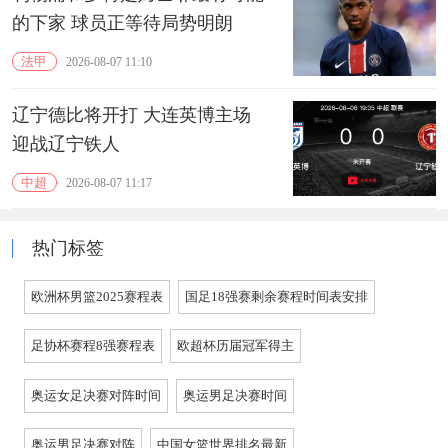
的下家 球员正等待局势明朗
法甲
2026-08-07 11:10
辽宁德比将开打 大连英博主场
迎战辽宁铁人
中超
2026-08-07 11:17
热门标签
欧洲杯男篮2025赛程表
国足18强赛剩余赛程时间表安排
足协杯赛程8强赛程表
欧超杯历届冠军得主
奥运女足决赛对阵时间
奥运男足决赛时间
奥运男足决赛对阵
中国女篮世界排名最新