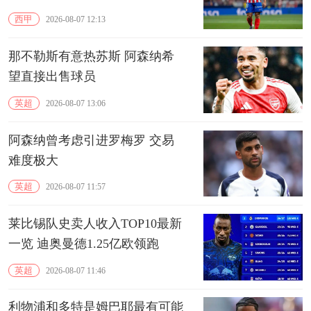
西甲
2026-08-07 12:13
那不勒斯有意热苏斯 阿森纳希
望直接出售球员
英超
2026-08-07 13:06
阿森纳曾考虑引进罗梅罗 交易
难度极大
英超
2026-08-07 11:57
莱比锡队史卖人收入TOP10最新
一览 迪奥曼德1.25亿欧领跑
英超
2026-08-07 11:46
利物浦和多特是姆巴耶最有可能