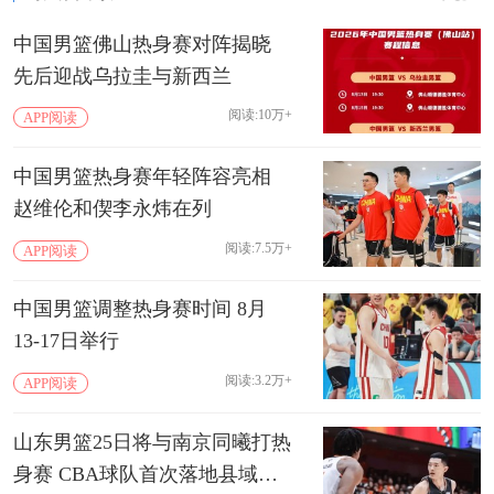
中国男篮佛山热身赛对阵揭晓
先后迎战乌拉圭与新西兰
阅读:10万+
APP阅读
中国男篮热身赛年轻阵容亮相
赵维伦和偰李永炜在列
阅读:7.5万+
APP阅读
中国男篮调整热身赛时间 8月
13-17日举行
阅读:3.2万+
APP阅读
山东男篮25日将与南京同曦打热
身赛 CBA球队首次落地县域城