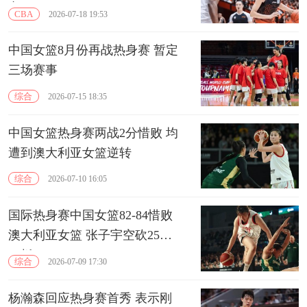
市
CBA
2026-07-18 19:53
中国女篮8月份再战热身赛 暂定
三场赛事
综合
2026-07-15 18:35
中国女篮热身赛两战2分惜败 均
遭到澳大利亚女篮逆转
综合
2026-07-10 16:05
国际热身赛中国女篮82-84惜败
澳大利亚女篮 张子宇空砍25分
11板
综合
2026-07-09 17:30
杨瀚森回应热身赛首秀 表示刚