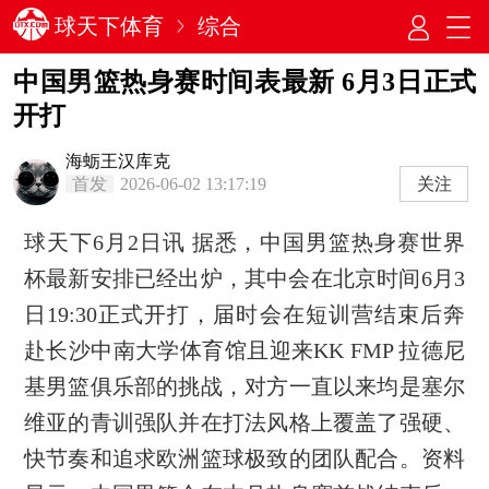
球天下体育
综合
中国男篮热身赛时间表最新 6月3日正式
开打
海蛎王汉库克
首发
2026-06-02 13:17:19
关注
球天下6月2日讯 据悉，中国男篮热身赛世界
杯最新安排已经出炉，其中会在北京时间6月3
日19:30正式开打，届时会在短训营结束后奔
赴长沙中南大学体育馆且迎来KK FMP 拉德尼
基男篮俱乐部的挑战，对方一直以来均是塞尔
维亚的青训强队并在打法风格上覆盖了强硬、
快节奏和追求欧洲篮球极致的团队配合。资料