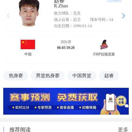
赵睿
R.Zhao
效力球队：北京
场上位置：后卫
球衣号码：24
出生日期：1996-01-14
国际赛
06-03 19:20
中国
FMP拉德尼基
热身赛
男篮热身赛
中国男篮
赵睿
推荐阅读
更多