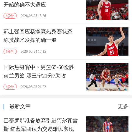
开始的确不大适应
综合
2026-06-25 15:26
郭士强回应杨瀚森热身赛状态
称技战术发挥的确一般
综合
2026-06-24 17:15
国际热身赛中国男篮65-60险胜
荷兰男篮 廖三宁21分7助攻
综合
2026-06-23 21:22
最新文章
更多
巴塞罗那准备放弃引进阿尔瓦雷
斯 红蓝军团认为交易难以实现