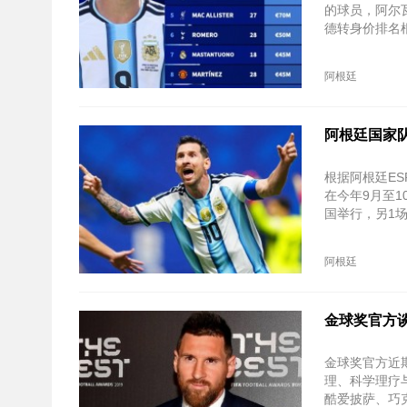
的球员，阿尔
德转身价排名
阿根廷
阿根廷国家队
根据阿根廷E
在今年9月至
国举行，另1
阿根廷
金球奖官方谈
金球奖官方近
理、科学理疗
酷爱披萨、巧