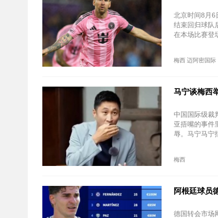
北京时间‌8月
结束回归球队
在本场比赛登
梅西
迈阿密国际
马宁谈梅西
中国国际级裁
亚捂嘴的事件
辱。马宁马宁
梅西
阿根廷球员
德国转会市场