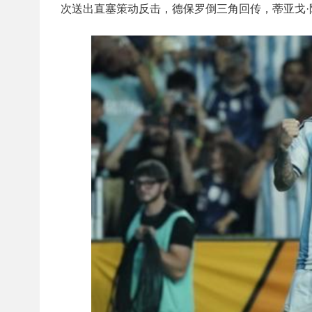
次送出直塞策动反击，德保罗倒三角回传，蒂亚戈·