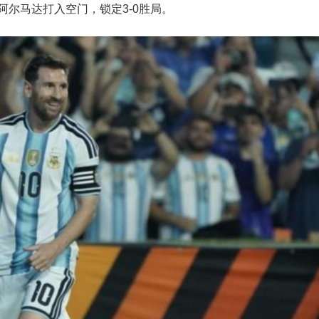
阿尔马达打入空门，锁定3-0胜局。