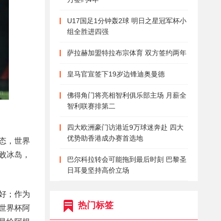
U17国足1分钟轰2球 明日之星冠军杯小
组全胜进四强
萨拉赫加盟特拉布宗体育 双方签约两年
皇马官宣签下19岁边锋迪奥曼德
佛得角门将亮相智利俱乐部主场 月薪全
智利联赛排第二
四大欧洲豪门访港近9万球迷奔赴 四大
优势助香港成办赛首选地
态，世界
击败冰岛，
巴尔科拉转会可能拖到最后时刻 巴黎圣
日耳曼坚持高价立场
好；作为
热门标签
世界杯阿