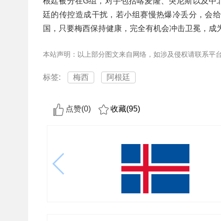
根廷被分在G组，对手包括喀麦隆、突尼斯以及中
廷的传控造成干扰，若小组赛慢热爆冷丢分，会
国，只要梅西保持健康，完全有机会冲击卫冕，成为
本站声明：以上部分图文来自网络，如涉及侵权请联系平
标签:
梅西
阿根廷
点赞(
0
)
收藏(
95
)