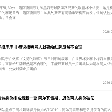
6日7时30分‌，迈阿密国际对阵墨西哥球队圣路易斯的联盟杯小组赛，这是
后的赛场首秀。迈阿密国际主帅奥约斯没有明确承诺梅西首发，但确认他
场，且会逐
2026-0
举报库库 非得说捂嘴骂人就要给红牌显然不合理
判马宁在做客《文涛的聊客》节目时明确表示，在世界杯决赛中梅西举报
里，直接给红牌显然是不合理的，不能只要球员一捂嘴就认为是在骂人或
指出，公众对禁止捂嘴的
2026-
德转身价排名最新一览 阿尔瓦雷斯、恩佐两人身价破亿
网站盘点了阿根廷球员身价排名TOP10，阿尔瓦雷斯和恩佐是仅有的两名