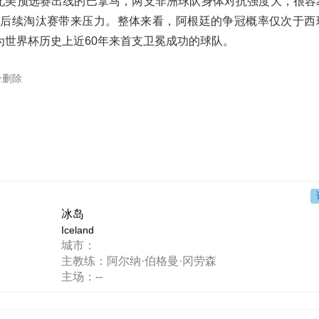
北美预选赛出线的巴拿马，两支非洲球队身体对抗强度大，很容
给后续淘汰赛带来压力。整体来看，阿根廷的争冠概率仅次于西
世界杯历史上近60年来首支卫冕成功的球队。
台删除
冰岛
Iceland
城市：
主教练：阿尔纳·伯格曼·冈劳森
主场：--