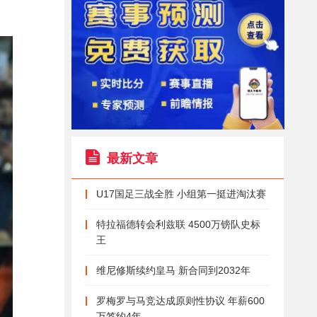
最新文章
U17国足三战全胜 小组第一挺进淘汰赛
特拉福德转会利兹联 4500万镑队史标
王
维尼修斯续约皇马 新合同到2032年
罗梅罗与马竞达成原则性协议 年薪600
万签约4年