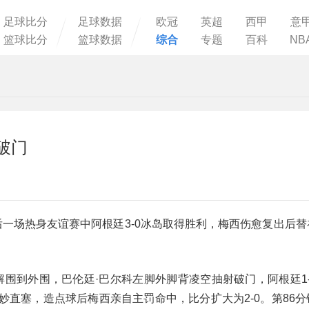
足球比分
足球数据
欧冠
英超
西甲
意
篮球比分
篮球数据
综合
专题
百科
NB
破门
后一场热身友谊赛中阿根廷3-0冰岛取得胜利，梅西伤愈复出后替
解围到外围，巴伦廷·巴尔科左脚外脚背凌空抽射破门，阿根廷1-
妙直塞，造点球后梅西亲自主罚命中，比分扩大为2-0。第86分