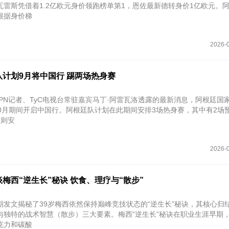
瓦雷斯凭借着1.2亿欧元身价领跑榜单第1，恩佐最新德转身价1亿欧元。
根据身价梯
2026-0
计划9月将中国行 踢两场热身赛
SPN记者、TyC电视台常驻嘉宾马丁·阿雷瓦洛透露的最新消息，阿根廷国
10月期间开启中国行。阿根廷队计划在此期间安排3场热身赛，其中有2场
场则安
2026-0
梅西“逆生长”秘诀 饮食、理疗与“散步”
期发文揭秘了39岁梅西依然保持巅峰竞技状态的“逆生长”秘诀，其核心归
与独特的战术智慧（散步）三大要素。梅西“逆生长”秘诀在职业生涯早期
克力和碳酸