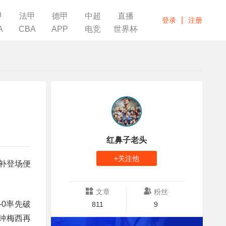
甲
法甲
德甲
中超
直播
|
登录
注册
A
CBA
APP
电竞
世界杯
红鼻子老头
+关注他
补登场便
文章
粉丝
0率先破
811
9
钟‌梅西再