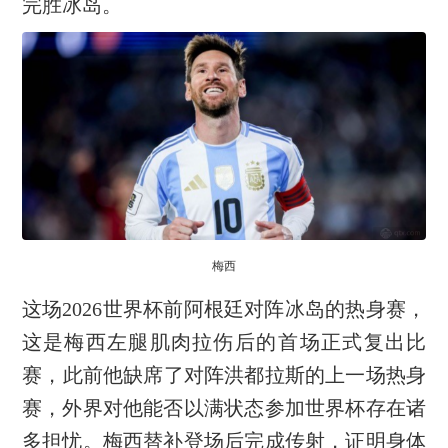
完胜冰岛。
梅西
这场2026世界杯前阿根廷对阵冰岛的热身赛，
这是梅西左腿肌肉拉伤后的‌首场正式复出比
赛‌，此前他缺席了对阵洪都拉斯的上一场热身
赛，外界对他能否以满状态参加世界杯存在诸
多担忧。梅西替补登场后完成传射，证明身体