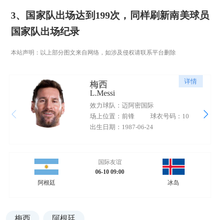
3、国家队出场达到199次，同样刷新南美球员
国家队出场纪录
本站声明：以上部分图文来自网络，如涉及侵权请联系平台删除
详情
梅西
L.Messi
效力球队：迈阿密国际
场上位置：前锋
球衣号码：10
出生日期：1987-06-24
国际友谊
06-10 09:00
阿根廷
冰岛
梅西
阿根廷