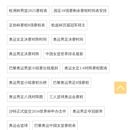
欧洲杯男篮2025赛程表
国足18强赛剩余赛程时间表安排
足协杯赛程8强赛程表
欧超杯历届冠军得主
奥运女足决赛对阵时间
奥运男足决赛时间
奥运男足决赛对阵
中国女篮世界排名最新
巴黎奥运男篮小组赛出线规则
奥运女足1/4对阵赛程图表
奥运男篮小组赛积分榜
巴黎奥运男足8强赛程
奥运男足八强对阵图
三人篮球奥运会赛程
沙特正式提交2034世界杯申办文件
奥运男足夺冠赔率
奥运会篮球
巴黎奥运中国女篮赛程表