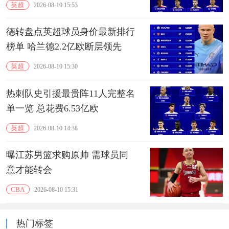
英超
2026-08-10 15:53
德转盘点英超球员身价最新排行
榜单 哈兰德2.2亿欧断层领先
英超
2026-08-10 15:30
热刺队史引援最贵阵11人完整名
单一览 总花费6.53亿欧
英超
2026-08-10 14:38
曝江苏男篮求购原帅 需球员同
意才能转会
CBA
2026-08-10 15:31
热门标签