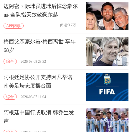
迈阿密国际球员进球后悼念豪尔
赫 全队指天致敬豪尔赫
阅读:3.2万+
APP阅读
梅西父亲豪尔赫·梅西离世 享年
68岁
综合
2026-08-08 23:32
阿根廷足协公开支持因凡蒂诺
南美足坛态度摆台面
综合
2026-08-07 11:04
阿根廷中国行或取消 韩乔生发
声