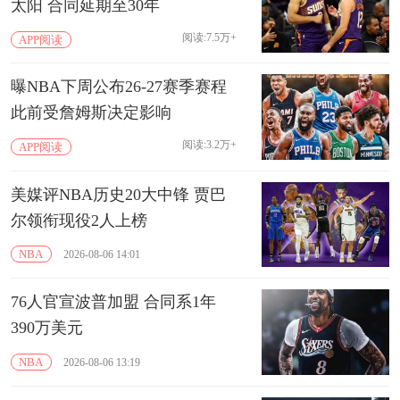
太阳 合同延期至30年
阅读:7.5万+
APP阅读
曝NBA下周公布26-27赛季赛程
此前受詹姆斯决定影响
阅读:3.2万+
APP阅读
美媒评NBA历史20大中锋 贾巴
尔领衔现役2人上榜
NBA
2026-08-06 14:01
76人官宣波普加盟 合同系1年
390万美元
NBA
2026-08-06 13:19