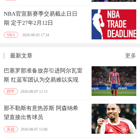
NBA官宣新赛季交易截止日日
期 定于27年2月12日
NBA
2026-08-05 17:34
最新文章
更多
巴塞罗那准备放弃引进阿尔瓦雷
斯 红蓝军团认为交易难以实现
西甲
2026-08-07 12:13
那不勒斯有意热苏斯 阿森纳希
望直接出售球员
英超
2026-08-07 13:06