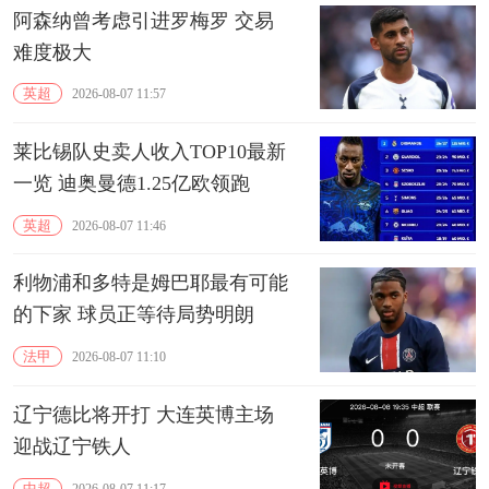
阿森纳曾考虑引进罗梅罗 交易
难度极大
英超
2026-08-07 11:57
莱比锡队史卖人收入TOP10最新
一览 迪奥曼德1.25亿欧领跑
英超
2026-08-07 11:46
利物浦和多特是姆巴耶最有可能
的下家 球员正等待局势明朗
法甲
2026-08-07 11:10
辽宁德比将开打 大连英博主场
迎战辽宁铁人
中超
2026-08-07 11:17