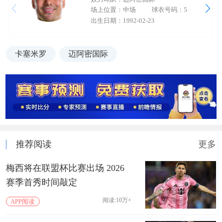
场上位置：中场
球衣号码：5
出生日期：1992-02-23
卡塞米罗
迈阿密国际
推荐阅读
更多
梅西将在联盟杯比赛出场 2026
赛季首秀时间敲定
阅读:10万+
APP阅读