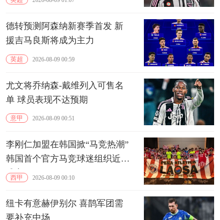
2026-08-09 01:07
德转预测阿森纳新赛季首发 新
援吉马良斯将成为主力
英超
2026-08-09 00:59
尤文将乔纳森-戴维列入可售名
单 球员表现不达预期
意甲
2026-08-09 00:51
李刚仁加盟在韩国掀“马竞热潮”
韩国首个官方马竞球迷组织近期
成立
西甲
2026-08-09 00:10
纽卡有意赫伊别尔 喜鹊军团需
要补充中场