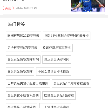
英超
2026-08-08 23:49
热门标签
欧洲杯男篮2025赛程表
国足18强赛剩余赛程时间表安排
足协杯赛程8强赛程表
欧超杯历届冠军得主
奥运女足决赛对阵时间
奥运男足决赛时间
奥运男足决赛对阵
中国女篮世界排名最新
巴黎奥运男篮小组赛出线规则
奥运女足1/4对阵赛程图表
奥运男篮小组赛积分榜
巴黎奥运男足8强赛程
奥运男足八强对阵图
三人篮球奥运会赛程