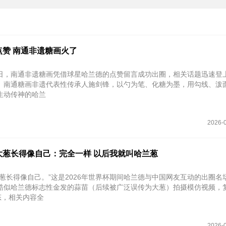
点赞 南通非遗糖画火了
月25日，南通非遗糖画凭借球星哈兰德的点赞留言成功出圈，相关话题迅速登
。南通糖画非遗代表性传承人施剑锋，以勺为笔、化糖为墨，用勾线、泼
生动传神的哈兰
2026-0
大葱长得像自己：完全一样 以后我就叫哈兰葱
大葱长得像自己。”这是2026年世界杯期间哈兰德与中国网友互动的出圈名
酷似哈兰德标志性金发的蒜苗（后续被广泛误传为大葱）拍摄模仿视频，
态，相关内容全
2026-0