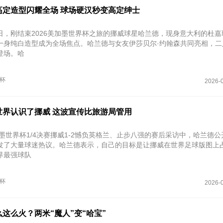
高定造型闪耀全场 球场硬汉秒变高定绅士
15日，刚结束2026美加墨世界杯之旅的挪威球星哈兰德，现身意大利的杜
一身纯白造型成为全场焦点。哈兰德与女友伊莎贝尔·约翰森共同亮相，二
登场。哈
杯
2026-0
世界认识了挪威 这波宣传比旅游局管用
加墨世界杯1/4决赛挪威1-2憾负英格兰、止步八强的赛后采访中，哈兰德
发了大量球迷热议。哈兰德表示，自己的目标是让挪威在世界足球版图上
界最强球队
杯
2026-0
这么火？两米“魔人”变“哈宝”