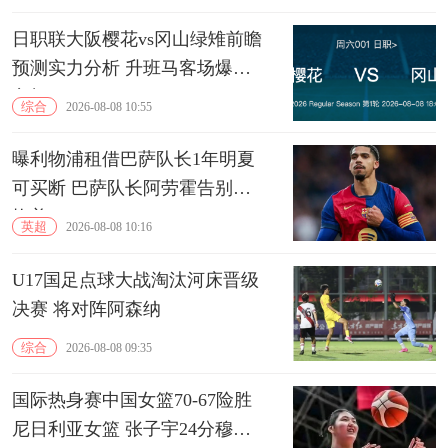
日职联大阪樱花vs冈山绿雉前瞻
预测实力分析 升班马客场爆冷
良机
综合
2026-08-08 10:55
曝利物浦租借巴萨队长1年明夏
可买断 巴萨队长阿劳霍告别诺
坎普
英超
2026-08-08 10:16
U17国足点球大战淘汰河床晋级
决赛 将对阵阿森纳
综合
2026-08-08 09:35
国际热身赛中国女篮70-67险胜
尼日利亚女篮 张子宇24分穆萨