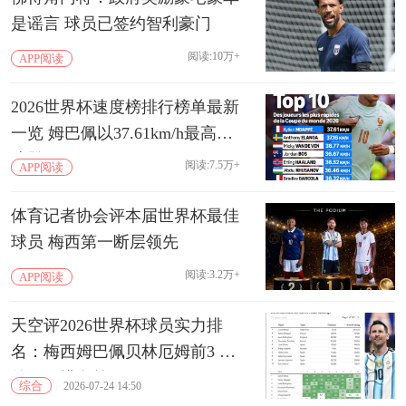
是谣言 球员已签约智利豪门
阅读:10万+
APP阅读
2026世界杯速度榜排行榜单最新
一览 姆巴佩以37.61km/h最高时
速登顶
阅读:7.5万+
APP阅读
体育记者协会评本届世界杯最佳
球员 梅西第一断层领先
阅读:3.2万+
APP阅读
天空评2026世界杯球员实力排
名：梅西姆巴佩贝林厄姆前3 罗
德里仅排名第18
综合
2026-07-24 14:50