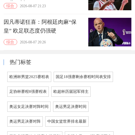
15分10板
综合
2026-08-07 21:23
因凡蒂诺狂喜：阿根廷肉麻“保
皇” 欧足联态度仍强硬
综合
2026-08-07 20:26
热门标签
欧洲杯男篮2025赛程表
国足18强赛剩余赛程时间表安排
足协杯赛程8强赛程表
欧超杯历届冠军得主
奥运女足决赛对阵时间
奥运男足决赛时间
奥运男足决赛对阵
中国女篮世界排名最新