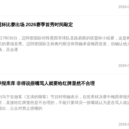
2026-0
杯比赛出场 2026赛季首秀时间敲定
6日7时30分‌，迈阿密国际对阵墨西哥球队圣路易斯的联盟杯小组赛，这是
后的赛场首秀。迈阿密国际主帅奥约斯没有明确承诺梅西首发，但确认他
场，且会逐
2026-0
举报库库 非得说捂嘴骂人就要给红牌显然不合理
判马宁在做客《文涛的聊客》节目时明确表示，在世界杯决赛中梅西举报
里，直接给红牌显然是不合理的，不能只要球员一捂嘴就认为是在骂人或
指出，公众对禁止捂嘴的
2026-