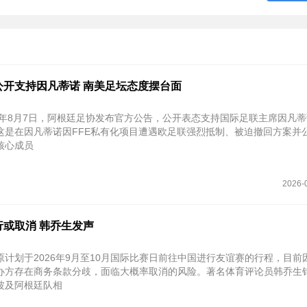
公开支持因凡蒂诺 南美足坛态度摆台面
26年8月7日‌，阿根廷足协发布官方公告，公开表态支持国际足联主席因凡
这是在因凡蒂诺因FFE私有化项目遭遇欧足联强烈抵制、被迫撤回方案并
核心成员
2026-
行或取消 韩乔生发声
原计划于2026年9月至10月国际比赛日前往中国进行友谊赛的行程，目前
办方存在商务条款分歧，面临大概率取消的风险。著名体育评论员韩乔生
波及阿根廷队相