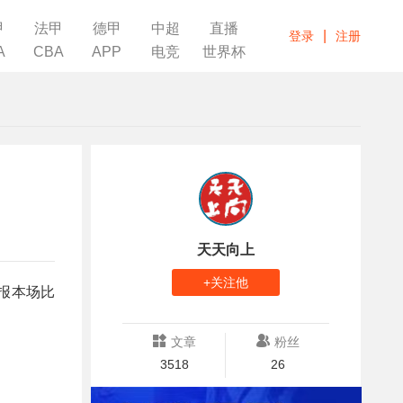
甲
法甲
德甲
中超
直播
|
登录
注册
A
CBA
APP
电竞
世界杯
天天向上
+关注他
报本场比
文章
粉丝
3518
26