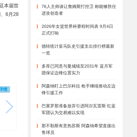
廷本届世
76人主帅谈让詹姆斯打控卫 称能够胜任
进攻创造者
、6月28
2026年女篮世界杯赛程时间表 9月4日
正式打响
德转统计皇马队史引援支出排行榜最新
一览
多库已同意与曼城续至2031年 蓝月军
团保证边锋位置实力
阿森纳盯上巴尔科拉 枪手继续推动左边
详情
锋引援工作
巴塞罗那准备放弃引进阿尔瓦雷斯 红蓝
军团认为交易难以实现
那不勒斯有意热苏斯 阿森纳希望直接出
售球员