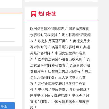
热门标签
/
欧洲杯男篮2025赛程表
国足18强赛剩
/
余赛程时间表安排
足协杯赛程8强赛程
/
/
表
欧超杯历届冠军得主
奥运女足决
/
/
赛对阵时间
奥运男足决赛时间
奥运
/
男足决赛对阵
中国女篮世界排名最
/
/
新
巴黎奥运男篮小组赛出线规则
奥
/
运女足1/4对阵赛程图表
奥运男篮小组
/
/
赛积分榜
巴黎奥运男足8强赛程
奥运
/
男足八强对阵图
三人篮球奥运会赛
/
程
沙特正式提交2034世界杯申办文
/
/
/
件
奥运男足夺冠赔率
奥运会篮球
/
巴黎奥运中国女篮赛程表
奥运会足球
/
直播在哪看
中国女篮奥运会小组赛赛
/
程