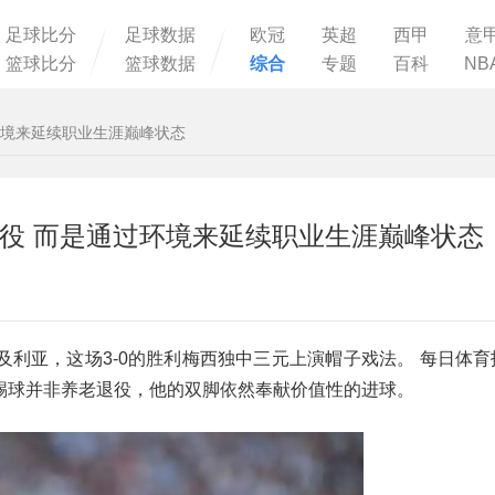
足球比分
足球数据
欧冠
英超
西甲
意
篮球比分
篮球数据
综合
专题
百科
NB
来‌延续职业生涯巅峰状态‌
 而是通过环境来‌延续职业生涯巅峰状态‌
利亚，这场3-0的胜利梅西独中三元上演帽子戏法。 每日体育
踢球并非养老退役，他的双脚依然奉献价值性的进球。