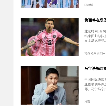
阿根廷
梅西将在联盟
北京时间‌8月
结束回归球队
在本场比赛登
梅西
迈阿密国际
马宁谈梅西
中国国际级裁
亚捂嘴的事件
辱。马宁马宁
梅西