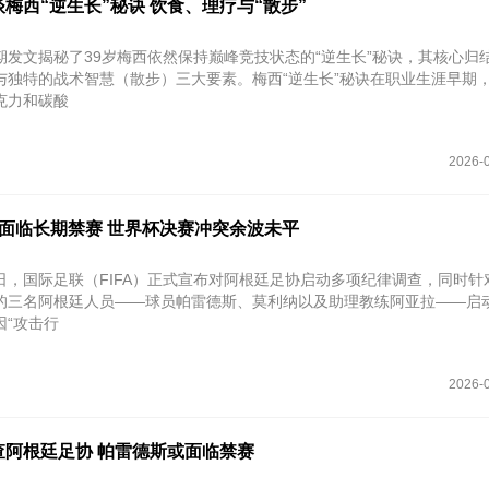
梅西“逆生长”秘诀 饮食、理疗与“散步”
期发文揭秘了39岁梅西依然保持巅峰竞技状态的“逆生长”秘诀，其核心归
与独特的战术智慧（散步）三大要素。梅西“逆生长”秘诀在职业生涯早期
克力和碳酸
2026-0
或面临长期禁赛 世界杯决赛冲突余波未平
29日，国际足联（FIFA）正式宣布对阿根廷足协启动多项纪律调查，同时
的三名阿根廷人员——球员帕雷德斯、莫利纳以及助理教练阿亚拉——启
因“攻击行
2026-0
查阿根廷足协 帕雷德斯或面临禁赛