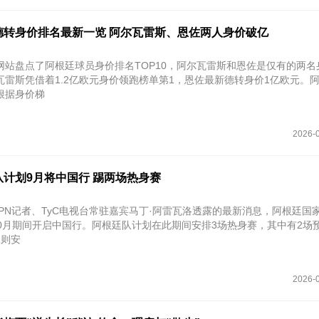
德转身价排名最新一览 阿尔瓦雷斯、恩佐两人身价破亿
网站盘点了阿根廷球员身价排名TOP10，阿尔瓦雷斯和恩佐是仅有的两名
瓦雷斯凭借着1.2亿欧元身价领跑榜单第1，恩佐最新德转身价1亿欧元。
根据身价梯
2026-0
计划9月将中国行 踢两场热身赛
SPN记者、TyC电视台常驻嘉宾马丁·阿雷瓦洛透露的最新消息，阿根廷国
10月期间开启中国行。阿根廷队计划在此期间安排3场热身赛，其中有2场
场则安
2026-0