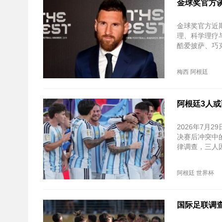
金球奖官方谈
金球奖官方近
理、科学理疗
酷爱披萨、巧
梅西
阿根廷
阿根廷3人
2026年7月
决赛后冲突中
律调查，三人
阿根廷
世界杯
国际足联调