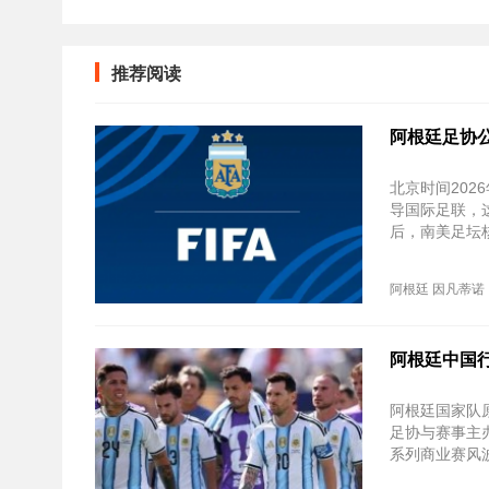
推荐阅读
阿根廷足协
北京时间‌20
导国际足联，
后，南美足坛
阿根廷
因凡蒂诺
阿根廷中国
阿根廷国家队
足协与赛事主
系列商业赛风