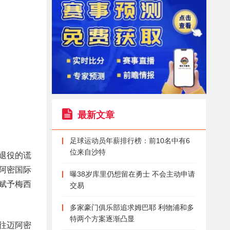
最新文章
足球运动员年薪排行榜：前10名中有6
位来自沙特
退役的谎
阿密国际
曝38岁库里仍想留在勇士 不会主动申请
赋予梅西
交易
多家豪门俱乐部追求姆巴耶 利物浦和多
特两个方案逐渐凸显
往迈阿密