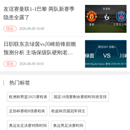
友谊赛曼联1-1巴黎 两队新赛季
隐患全露了
综合
2026-08-09 10:09
日职联东京绿茵vs川崎前锋前瞻
预测分析 主场保级队硬刚老牌
劲旅
综合
2026-08-09 10:01
热门标签
欧洲杯男篮2025赛程表
国足18强赛剩余赛程时间表安排
足协杯赛程8强赛程表
欧超杯历届冠军得主
奥运女足决赛对阵时间
奥运男足决赛时间