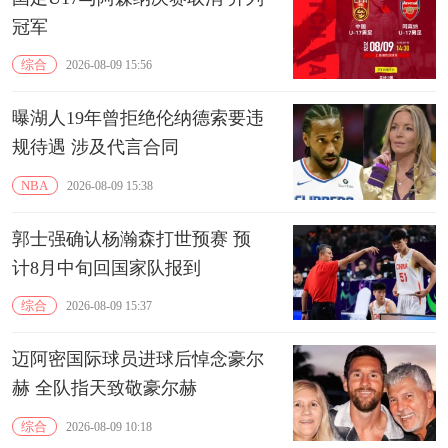
冠军
综合
2026-08-09 15:56
曝湖人19年曾拒绝伦纳德索要违
规待遇 涉及代言合同
NBA
2026-08-09 15:38
郭士强确认杨瀚森打世预赛 预
计8月中旬回国家队报到
综合
2026-08-09 15:37
迈阿密国际球员进球后悼念豪尔
赫 全队指天致敬豪尔赫
综合
2026-08-09 10:18