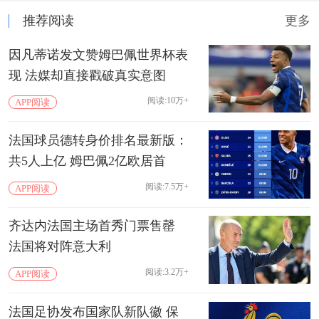
推荐阅读
更多
因凡蒂诺发文赞姆巴佩世界杯表
现 法媒却直接戳破真实意图
阅读:10万+
APP阅读
法国球员德转身价排名最新版：
共5人上亿 姆巴佩2亿欧居首
阅读:7.5万+
APP阅读
齐达内法国主场首秀门票售罄
法国将对阵意大利
阅读:3.2万+
APP阅读
法国足协发布国家队新队徽 保