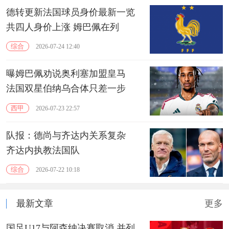
德转更新法国球员身价最新一览
共四人身价上涨 姆巴佩在列
综合
2026-07-24 12:40
曝姆巴佩劝说奥利塞加盟皇马
法国双星伯纳乌合体只差一步
西甲
2026-07-23 22:57
队报：德尚与齐达内关系复杂
齐达内执教法国队
综合
2026-07-22 10:18
最新文章
更多
国足U17与阿森纳决赛取消 并列