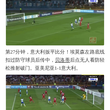
第27分钟，意大利扳平比分！埃莫森左路底线
扣过防守球员后传中，
贝洛蒂
后点无人看防轻
松推射破门。亚美尼亚1-1意大利。