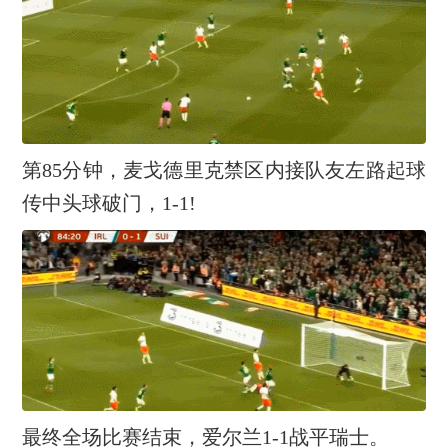
第85分钟，麦戈德里克禁区内接队友左路起球
传中头球破门，1-1!
最终全场比赛结束，爱尔兰1-1战平瑞士。