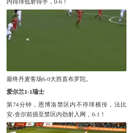
内得球低射得手，0-6！
最终丹麦客场6-0大胜直布罗陀。
爱尔兰1-1瑞士
第74分钟，恩博洛禁区内不停球横传，法比
安-舍尔前插至禁区内劲射入网，0-1！