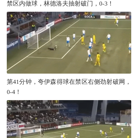
禁区内做球，林德洛夫抽射破门，0-3！
第41分钟，夸伊森得球在禁区右侧劲射破网，
0-4！