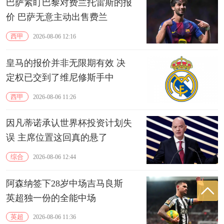
巴萨紧盯巴黎对费兰托雷斯的报
价 巴萨无意主动出售费兰
西甲
2026-08-06 12:16
皇马的报价并非无限期有效 决
定权已交到了维尼修斯手中
西甲
2026-08-06 11:26
因凡蒂诺承认世界杯投资计划失
误 主席位置这回真的悬了
综合
2026-08-06 12:44
阿森纳签下28岁中场吉马良斯
英超独一份的全能中场
英超
2026-08-06 11:36