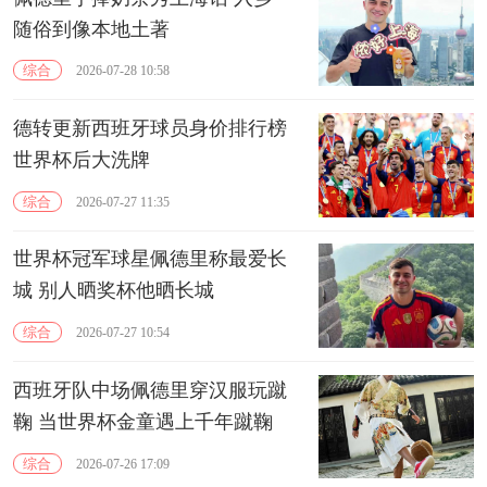
随俗到像本地土著
综合
2026-07-28 10:58
德转更新西班牙球员身价排行榜
世界杯后大洗牌
综合
2026-07-27 11:35
世界杯冠军球星佩德里称最爱长
城 别人晒奖杯他晒长城
综合
2026-07-27 10:54
西班牙队中场佩德里穿汉服玩蹴
鞠 当世界杯金童遇上千年蹴鞠
综合
2026-07-26 17:09