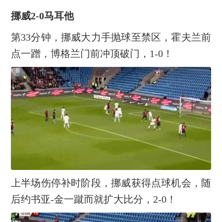
挪威2-0马耳他
第33分钟，挪威大力手抛球至禁区，霍夫兰前
点一蹭，博格兰门前冲顶破门，1-0！
上半场伤停补时阶段，挪威获得点球机会，随
后约书亚-金一蹴而就扩大比分，2-0！