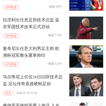
阅读:10万+
APP阅读
拉涅利出任意足协技术总监 蓝
衣军团技术改革正式启动
阅读:7.5万+
APP阅读
曼奇尼出任意大利男足主帅 欧
洲杯冠军教头重掌帅印
阅读:3.2万+
APP阅读
马尔蒂尼上任仅16日闪辞技术总
监 足坛传奇直接硬刚足协
综合
2026-07-28 12:18
佩德里手捧奶茶秀上海话 入乡