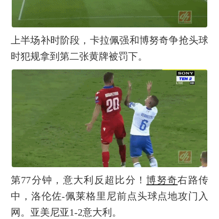
上半场补时阶段，卡拉佩强和
博努奇
争抢头球
时犯规拿到第二张黄牌被罚下。
第77分钟，意大利反超比分！
博努奇
右路传
中，洛伦佐-佩莱格里尼前点头球点地攻门入
网。亚美尼亚1-2意大利。