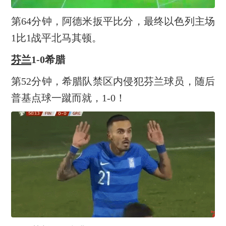
第64分钟，阿德米扳平比分，最终以色列主场
1比1战平北马其顿。
芬兰
1-0希腊
第52分钟，希腊队禁区内侵犯芬兰球员，随后
普基点球一蹴而就，1-0！