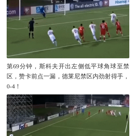
第69分钟，斯科夫开出左侧低平球角球至禁
区，赞卡前点一漏，德莱尼禁区内劲射得手，
0-4！