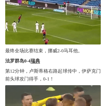
最终全场比赛结束，挪威2-0马耳他。
法罗群岛0-4
瑞典
第12分钟，卢斯蒂格右路起球传中，伊萨克门
前头球攻门得手，0-1！