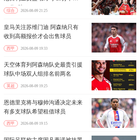
13分3助
综合
2026-08-09 21:25
皇马关注苏维门迪 阿森纳只有
收到高额报价才会出售球员
西甲
2026-08-09 19:33
天空体育列阿森纳队史最贵引援
球队中场双人组排名前两名
英超
2026-08-09 19:25
恩德里克将与穆帅沟通决定未来
有多支球队希望租借球员
西甲
2026-08-09 19:15