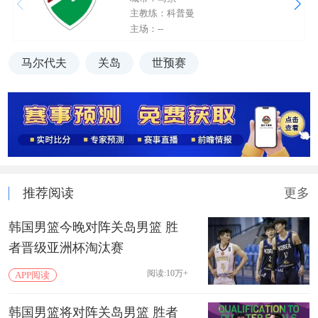
主教练：科普曼
主场：--
马尔代夫
关岛
世预赛
推荐阅读
更多
韩国男篮今晚对阵关岛男篮 胜
者晋级亚洲杯淘汰赛
阅读:10万+
APP阅读
韩国男篮将对阵关岛男篮 胜者