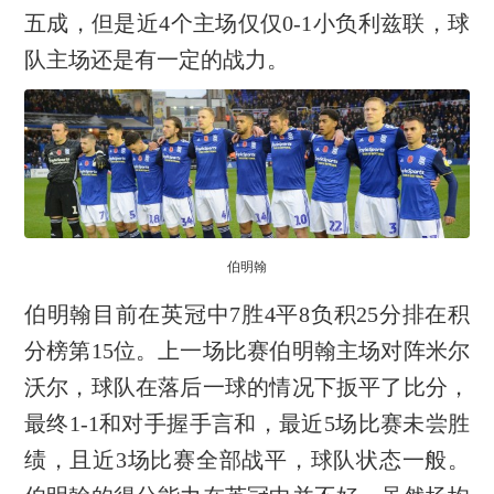
五成，但是近4个主场仅仅0-1小负利兹联，球
队主场还是有一定的战力。
伯明翰
伯明翰目前在英冠中7胜4平8负积25分排在积
分榜第15位。上一场比赛伯明翰主场对阵米尔
沃尔，球队在落后一球的情况下扳平了比分，
最终1-1和对手握手言和，最近5场比赛未尝胜
绩，且近3场比赛全部战平，球队状态一般。