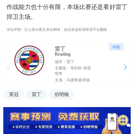
作战能力也十分有限，本场比赛还是看好雷丁
捍卫主场。
本站声明：以上部分图文来自网络，如涉及侵权请联系平台删除
详情
雷丁
Reading
城市：雷丁
主教练：韦利科·保诺
维奇
主场：马捷斯基球场
英冠
雷丁
伯明翰