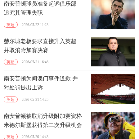
南安普顿球员准备起诉俱乐部
追究其管理失职
英超
2026-05-22 11:23
赫尔城老板要求直接升入英超
并取消附加赛决赛
英超
2026-05-21 16:46
南安普顿为间谍门事件道歉 并
对处罚提出上诉
英超
2026-05-21 14:25
南安普顿被取消升级附加赛资格
米德尔斯堡获得第二次升级机会
英超
2026-05-20 14:43