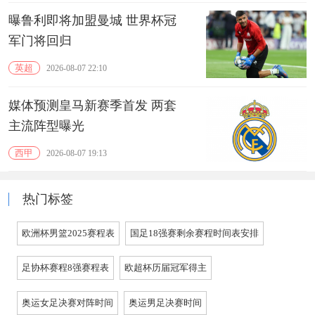
曝鲁利即将加盟曼城 世界杯冠
军门将回归
英超
2026-08-07 22:10
媒体预测皇马新赛季首发 两套
主流阵型曝光
西甲
2026-08-07 19:13
热门标签
欧洲杯男篮2025赛程表
国足18强赛剩余赛程时间表安排
足协杯赛程8强赛程表
欧超杯历届冠军得主
奥运女足决赛对阵时间
奥运男足决赛时间