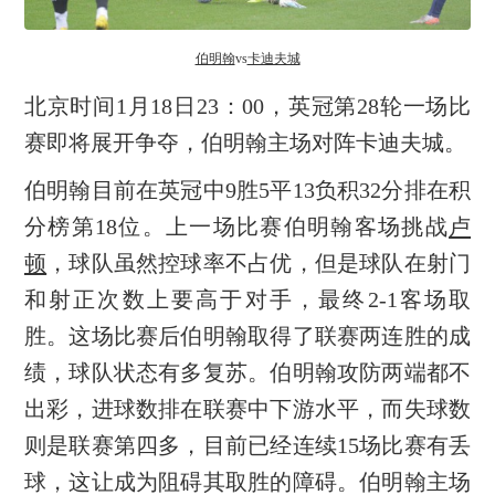
伯明翰
vs
卡迪夫城
北京时间1月18日23：00，英冠第28轮一场比
赛即将展开争夺，伯明翰主场对阵卡迪夫城。
伯明翰目前在英冠中9胜5平13负积32分排在积
分榜第18位。上一场比赛伯明翰客场挑战
卢
顿
，球队虽然控球率不占优，但是球队在射门
和射正次数上要高于对手，最终2-1客场取
胜。这场比赛后伯明翰取得了联赛两连胜的成
绩，球队状态有多复苏。伯明翰攻防两端都不
出彩，进球数排在联赛中下游水平，而失球数
则是联赛第四多，目前已经连续15场比赛有丢
球，这让成为阻碍其取胜的障碍。伯明翰主场